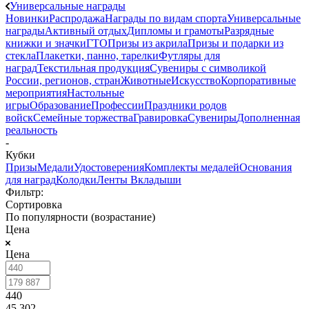
Универсальные награды
Новинки
Распродажа
Награды по видам спорта
Универсальные
награды
Активный отдых
Дипломы и грамоты
Разрядные
книжки и значки
ГТО
Призы из акрила
Призы и подарки из
стекла
Плакетки, панно, тарелки
Футляры для
наград
Текстильная продукция
Сувениры с символикой
России, регионов, стран
Животные
Искусство
Корпоративные
мероприятия
Настольные
игры
Образование
Профессии
Праздники родов
войск
Семейные торжества
Гравировка
Сувениры
Дополненная
реальность
-
Кубки
Призы
Медали
Удостоверения
Комплекты медалей
Основания
для наград
Колодки
Ленты
Вкладыши
Фильтр:
Сортировка
По популярности (возрастание)
Цена
Цена
440
45 302