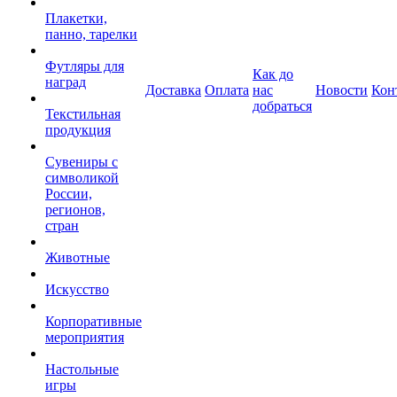
Плакетки,
панно, тарелки
Футляры для
Как до
наград
Доставка
Оплата
нас
Новости
Кон
добраться
Текстильная
продукция
Сувениры с
символикой
России,
регионов,
стран
Животные
Искусство
Корпоративные
мероприятия
Настольные
игры