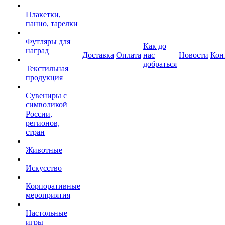
Плакетки,
панно, тарелки
Футляры для
Как до
наград
Доставка
Оплата
нас
Новости
Кон
добраться
Текстильная
продукция
Сувениры с
символикой
России,
регионов,
стран
Животные
Искусство
Корпоративные
мероприятия
Настольные
игры