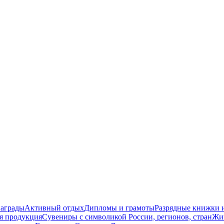
награды
Активный отдых
Дипломы и грамоты
Разрядные книжки и
я продукция
Сувениры с символикой России, регионов, стран
Жи