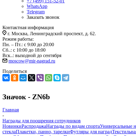
+7 (499) 151-52-01
WhatsApp
Telegram
Заказать звонок
Контактная информация
г. Москва, Ленинградский проспект, д. 62.
Режим работы:
Пн. – Пт.: с 9:00 до 20:00
Сб..: с 10:00 до 18:00
Вск..: выходной до сентября
moscow@mir-nagrad.ru
Поделиться
Значок - ZN6b
Главная
-
Награды для поощрения сотрудников
Новинки
Распродажа
Награды по видам спорта
Универсальные 
стекла
Плакетки, панно, тарелки
Футляры для наград
Текстильна