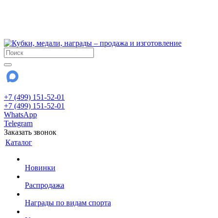
!!! Внимание !!!
6 и 7 августа - магазин работает до 18:00
15 августа - выходной
До сентября Воскресенье - выходной день.
+7 (499) 151-52-01
+7 (499) 151-52-01
WhatsApp
Telegram
Заказать звонок
Каталог
Новинки
Распродажа
Награды по видам спорта