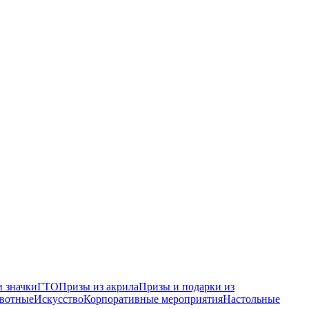
 значки
ГТО
Призы из акрила
Призы и подарки из
вотные
Искусство
Корпоративные мероприятия
Настольные