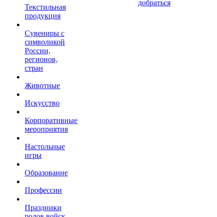
добраться
Текстильная
продукция
Сувениры с
символикой
России,
регионов,
стран
Животные
Искусство
Корпоративные
мероприятия
Настольные
игры
Образование
Профессии
Праздники
родов войск