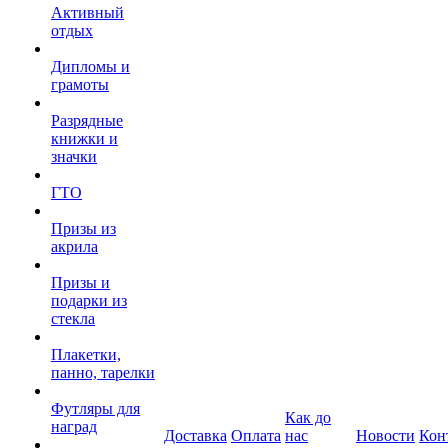
Активный
отдых
Дипломы и
грамоты
Разрядные
книжки и
значки
ГТО
Призы из
акрила
Призы и
подарки из
стекла
Плакетки,
панно, тарелки
Футляры для
Как до
наград
Доставка
Оплата
нас
Новости
Кон