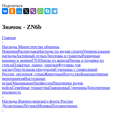
Поделиться
Значок - ZN6b
Главная
-
Награды Министерства обороны
Новинки
Распродажа
Награды по видам спорта
Универсальные
награды
Активный отдых
Дипломы и грамоты
Разрядные
книжки и значки
ГТО
Призы из акрила
Призы и подарки из
стекла
Плакетки, панно, тарелки
Футляры для
наград
Текстильная продукция
Сувениры с символикой
России, регионов, стран
Животные
Искусство
Корпоративные
мероприятия
Настольные
игры
Образование
Профессии
Праздники родов
войск
Семейные торжества
Гравировка
Сувениры
Дополненная
реальность
-
Награды Военно-морского флота России
Десантники
Лётчики
Моряки
Пограничники
-