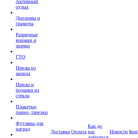
Активный
отдых
Дипломы и
грамоты
Разрядные
книжки и
значки
ГТО
Призы из
акрила
Призы и
подарки из
стекла
Плакетки,
панно, тарелки
Футляры для
Как до
наград
Доставка
Оплата
нас
Новости
Кон
добраться