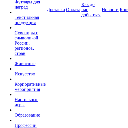
Футляры для
Как до
наград
Доставка
Оплата
нас
Новости
Кон
добраться
Текстильная
продукция
Сувениры с
символикой
России,
регионов,
стран
Животные
Искусство
Корпоративные
мероприятия
Настольные
игры
Образование
Профессии