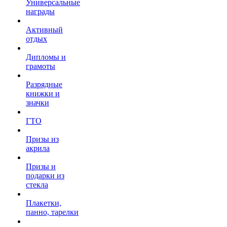
Универсальные
награды
Активный
отдых
Дипломы и
грамоты
Разрядные
книжки и
значки
ГТО
Призы из
акрила
Призы и
подарки из
стекла
Плакетки,
панно, тарелки