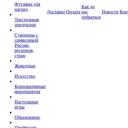
Футляры для
Как до
наград
Доставка
Оплата
нас
Новости
Кон
добраться
Текстильная
продукция
Сувениры с
символикой
России,
регионов,
стран
Животные
Искусство
Корпоративные
мероприятия
Настольные
игры
Образование
Профессии