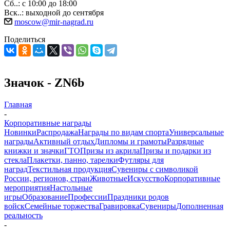
Сб..: с 10:00 до 18:00
Вск..: выходной до сентября
moscow@mir-nagrad.ru
Поделиться
Значок - ZN6b
Главная
-
Корпоративные награды
Новинки
Распродажа
Награды по видам спорта
Универсальные
награды
Активный отдых
Дипломы и грамоты
Разрядные
книжки и значки
ГТО
Призы из акрила
Призы и подарки из
стекла
Плакетки, панно, тарелки
Футляры для
наград
Текстильная продукция
Сувениры с символикой
России, регионов, стран
Животные
Искусство
Корпоративные
мероприятия
Настольные
игры
Образование
Профессии
Праздники родов
войск
Семейные торжества
Гравировка
Сувениры
Дополненная
реальность
-