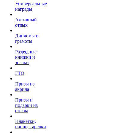
Универсальные
награды
Активный
отдых
Дипломы и
грамоты
Разрядные
книжки и
значки
ГТО
Призы из
акрила
Призы и
подарки из
стекла
Плакетки,
панно, тарелки