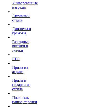
Универсальные
награды
Активный
отдых
Дипломы и
грамоты
Разрядные
книжки и
значки
ГТО
Призы из
акрила
Призы и
подарки из
стекла
Плакетки,
панно, тарелки