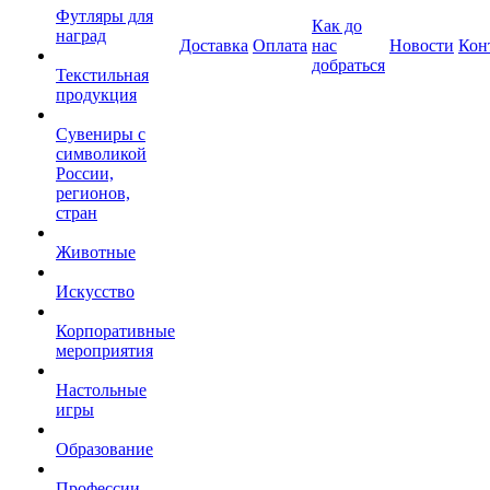
Футляры для
Как до
наград
Доставка
Оплата
нас
Новости
Кон
добраться
Текстильная
продукция
Сувениры с
символикой
России,
регионов,
стран
Животные
Искусство
Корпоративные
мероприятия
Настольные
игры
Образование
Профессии