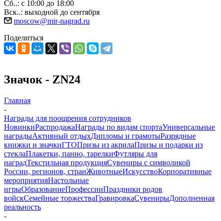
Сб..: с 10:00 до 18:00
Вск..: выходной до сентября
moscow@mir-nagrad.ru
Поделиться
Значок - ZN24
Главная
-
Награды для поощрения сотрудников
Новинки
Распродажа
Награды по видам спорта
Универсальные
награды
Активный отдых
Дипломы и грамоты
Разрядные
книжки и значки
ГТО
Призы из акрила
Призы и подарки из
стекла
Плакетки, панно, тарелки
Футляры для
наград
Текстильная продукция
Сувениры с символикой
России, регионов, стран
Животные
Искусство
Корпоративные
мероприятия
Настольные
игры
Образование
Профессии
Праздники родов
войск
Семейные торжества
Гравировка
Сувениры
Дополненная
реальность
-