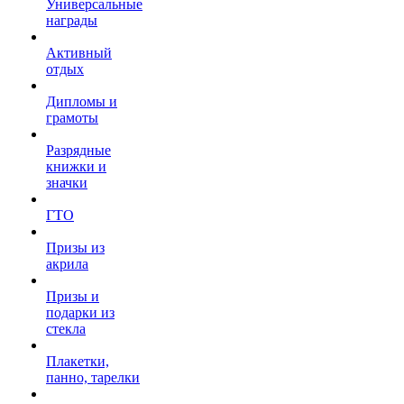
Универсальные
награды
Активный
отдых
Дипломы и
грамоты
Разрядные
книжки и
значки
ГТО
Призы из
акрила
Призы и
подарки из
стекла
Плакетки,
панно, тарелки