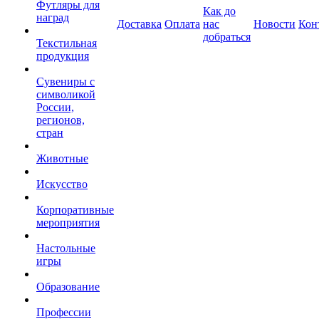
Футляры для
Как до
наград
Доставка
Оплата
нас
Новости
Кон
добраться
Текстильная
продукция
Сувениры с
символикой
России,
регионов,
стран
Животные
Искусство
Корпоративные
мероприятия
Настольные
игры
Образование
Профессии