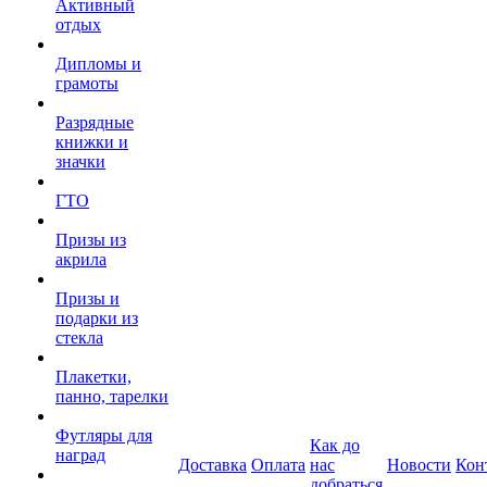
Активный
отдых
Дипломы и
грамоты
Разрядные
книжки и
значки
ГТО
Призы из
акрила
Призы и
подарки из
стекла
Плакетки,
панно, тарелки
Футляры для
Как до
наград
Доставка
Оплата
нас
Новости
Кон
добраться