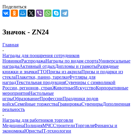
Поделиться
Значок - ZN24
Главная
-
Награды для поощрения сотрудников
Новинки
Распродажа
Награды по видам спорта
Универсальные
награды
Активный отдых
Дипломы и грамоты
Разрядные
книжки и значки
ГТО
Призы из акрила
Призы и подарки из
стекла
Плакетки, панно, тарелки
Футляры для
наград
Текстильная продукция
Сувениры с символикой
России, регионов, стран
Животные
Искусство
Корпоративные
мероприятия
Настольные
игры
Образование
Профессии
Праздники родов
войск
Семейные торжества
Гравировка
Сувениры
Дополненная
реальность
-
Награды для работников торговли
Медицина
Полиция
МЧС
Строители
Торговля
Финансы и
экономика
Юристы
IT-технологии