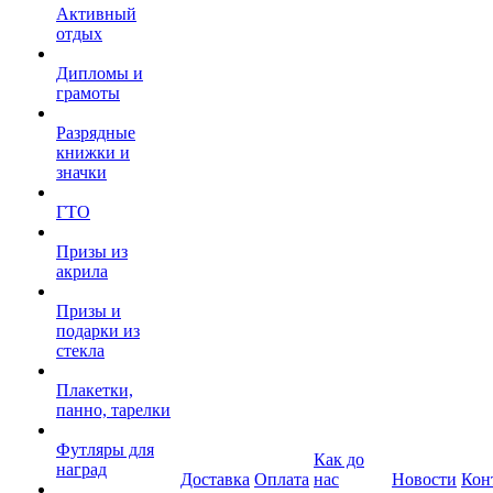
Активный
отдых
Дипломы и
грамоты
Разрядные
книжки и
значки
ГТО
Призы из
акрила
Призы и
подарки из
стекла
Плакетки,
панно, тарелки
Футляры для
Как до
наград
Доставка
Оплата
нас
Новости
Кон