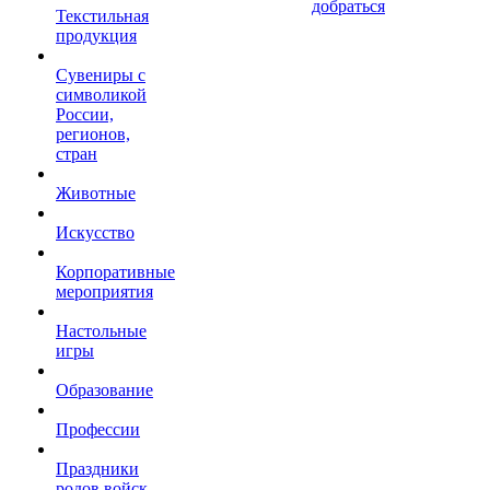
добраться
Текстильная
продукция
Сувениры с
символикой
России,
регионов,
стран
Животные
Искусство
Корпоративные
мероприятия
Настольные
игры
Образование
Профессии
Праздники
родов войск