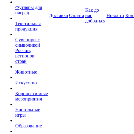
Футляры для
Как до
наград
Доставка
Оплата
нас
Новости
Кон
добраться
Текстильная
продукция
Сувениры с
символикой
России,
регионов,
стран
Животные
Искусство
Корпоративные
мероприятия
Настольные
игры
Образование