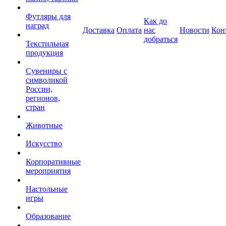
Футляры для
Как до
наград
Доставка
Оплата
нас
Новости
Кон
добраться
Текстильная
продукция
Сувениры с
символикой
России,
регионов,
стран
Животные
Искусство
Корпоративные
мероприятия
Настольные
игры
Образование