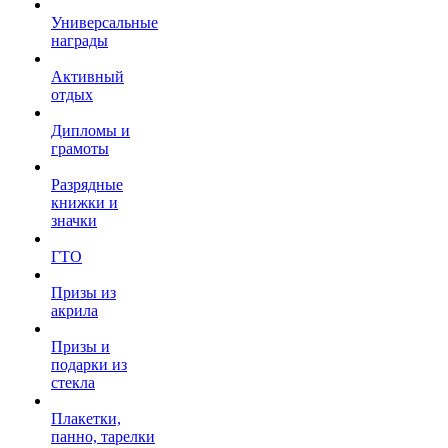
Универсальные
награды
Активный
отдых
Дипломы и
грамоты
Разрядные
книжки и
значки
ГТО
Призы из
акрила
Призы и
подарки из
стекла
Плакетки,
панно, тарелки