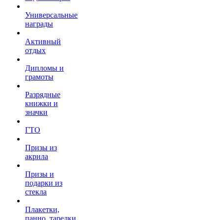
Универсальные
награды
Активный
отдых
Дипломы и
грамоты
Разрядные
книжки и
значки
ГТО
Призы из
акрила
Призы и
подарки из
стекла
Плакетки,
панно, тарелки