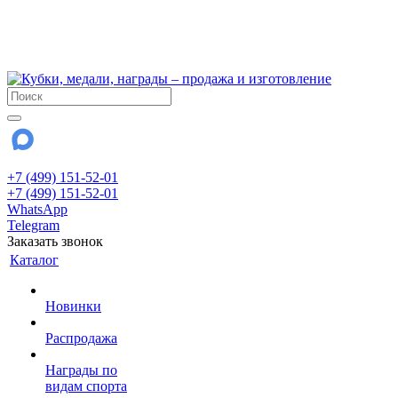
!!! Внимание !!!
6 и 7 августа - магазин работает до 18:00
15 августа - выходной
До сентября Воскресенье - выходной день.
+7 (499) 151-52-01
+7 (499) 151-52-01
WhatsApp
Telegram
Заказать звонок
Каталог
Новинки
Распродажа
Награды по
видам спорта