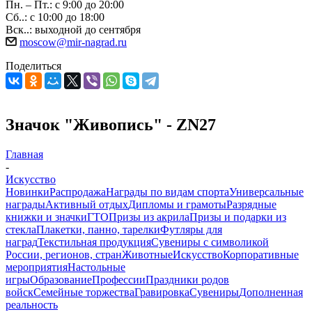
Пн. – Пт.: с 9:00 до 20:00
Сб..: с 10:00 до 18:00
Вск..: выходной до сентября
moscow@mir-nagrad.ru
Поделиться
Значок "Живопись" - ZN27
Главная
-
Искусство
Новинки
Распродажа
Награды по видам спорта
Универсальные
награды
Активный отдых
Дипломы и грамоты
Разрядные
книжки и значки
ГТО
Призы из акрила
Призы и подарки из
стекла
Плакетки, панно, тарелки
Футляры для
наград
Текстильная продукция
Сувениры с символикой
России, регионов, стран
Животные
Искусство
Корпоративные
мероприятия
Настольные
игры
Образование
Профессии
Праздники родов
войск
Семейные торжества
Гравировка
Сувениры
Дополненная
реальность