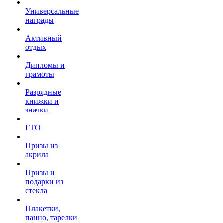
Универсальные
награды
Активный
отдых
Дипломы и
грамоты
Разрядные
книжки и
значки
ГТО
Призы из
акрила
Призы и
подарки из
стекла
Плакетки,
панно, тарелки