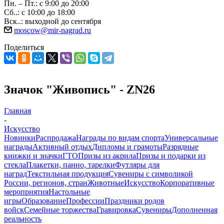
Пн. – Пт.: с 9:00 до 20:00
Сб..: с 10:00 до 18:00
Вск..: выходной до сентября
moscow@mir-nagrad.ru
Поделиться
Значок "Живопись" - ZN26
Главная
-
Искусство
Новинки
Распродажа
Награды по видам спорта
Универсальные
награды
Активный отдых
Дипломы и грамоты
Разрядные
книжки и значки
ГТО
Призы из акрила
Призы и подарки из
стекла
Плакетки, панно, тарелки
Футляры для
наград
Текстильная продукция
Сувениры с символикой
России, регионов, стран
Животные
Искусство
Корпоративные
мероприятия
Настольные
игры
Образование
Профессии
Праздники родов
войск
Семейные торжества
Гравировка
Сувениры
Дополненная
реальность