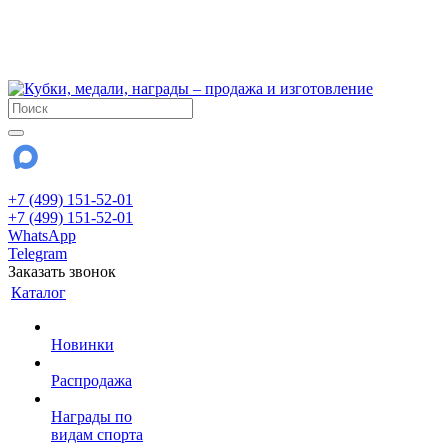
!!! Внимание !!!
6 и 7 августа - магазин работает до 18:00
15 августа - выходной
До сентября Воскресенье - выходной день.
+7 (499) 151-52-01
+7 (499) 151-52-01
WhatsApp
Telegram
Заказать звонок
Каталог
Новинки
Распродажа
Награды по
видам спорта