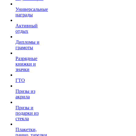
Универсальные
награды
Активный
отдых
Дипломы и
грамоты
Разрядные
книжки и
значки
ГТО
Призы из
акрила
Призы и
подарки из
стекла
Плакетки,
панно, тарелки