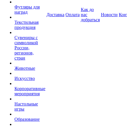
Футляры для
Как до
наград
Доставка
Оплата
нас
Новости
Кон
добраться
Текстильная
продукция
Сувениры с
символикой
России,
регионов,
стран
Животные
Искусство
Корпоративные
мероприятия
Настольные
игры
Образование