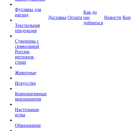
Футляры для
Как до
наград
Доставка
Оплата
нас
Новости
Кон
добраться
Текстильная
продукция
Сувениры с
символикой
России,
регионов,
стран
Животные
Искусство
Корпоративные
мероприятия
Настольные
игры
Образование