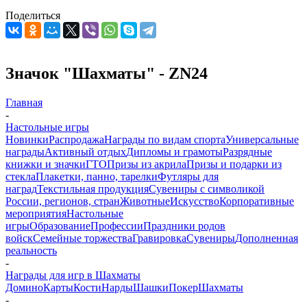
Поделиться
Значок "Шахматы" - ZN24
Главная
-
Настольные игры
Новинки
Распродажа
Награды по видам спорта
Универсальные
награды
Активный отдых
Дипломы и грамоты
Разрядные
книжки и значки
ГТО
Призы из акрила
Призы и подарки из
стекла
Плакетки, панно, тарелки
Футляры для
наград
Текстильная продукция
Сувениры с символикой
России, регионов, стран
Животные
Искусство
Корпоративные
мероприятия
Настольные
игры
Образование
Профессии
Праздники родов
войск
Семейные торжества
Гравировка
Сувениры
Дополненная
реальность
-
Награды для игр в Шахматы
Домино
Карты
Кости
Нарды
Шашки
Покер
Шахматы
-