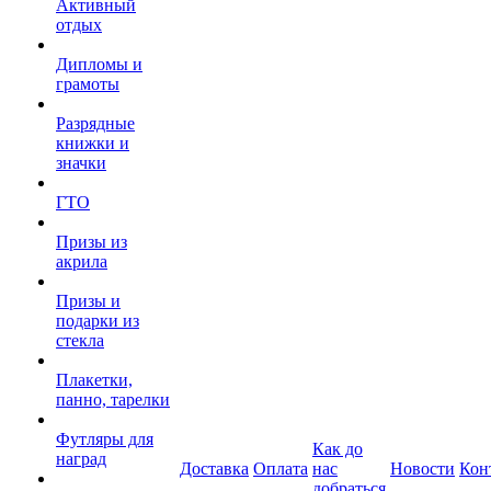
Активный
отдых
Дипломы и
грамоты
Разрядные
книжки и
значки
ГТО
Призы из
акрила
Призы и
подарки из
стекла
Плакетки,
панно, тарелки
Футляры для
Как до
наград
Доставка
Оплата
нас
Новости
Кон
добраться