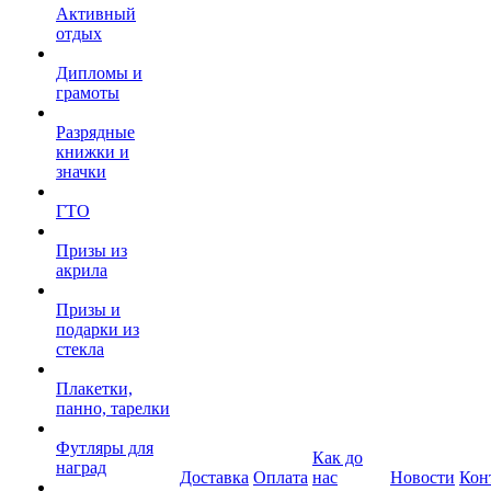
Активный
отдых
Дипломы и
грамоты
Разрядные
книжки и
значки
ГТО
Призы из
акрила
Призы и
подарки из
стекла
Плакетки,
панно, тарелки
Футляры для
Как до
наград
Доставка
Оплата
нас
Новости
Кон