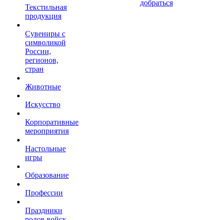
добраться
Текстильная
продукция
Сувениры с
символикой
России,
регионов,
стран
Животные
Искусство
Корпоративные
мероприятия
Настольные
игры
Образование
Профессии
Праздники
родов войск