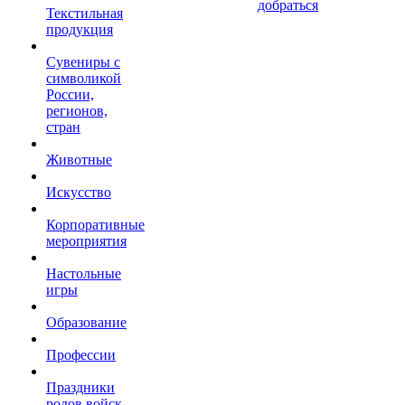
добраться
Текстильная
продукция
Сувениры с
символикой
России,
регионов,
стран
Животные
Искусство
Корпоративные
мероприятия
Настольные
игры
Образование
Профессии
Праздники
родов войск