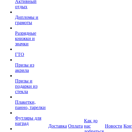
Активный
отдых
Дипломы и
грамоты
Разрядные
книжки и
значки
ГТО
Призы из
акрила
Призы и
подарки из
стекла
Плакетки,
панно, тарелки
Футляры для
Как до
наград
Доставка
Оплата
нас
Новости
Кон
добраться