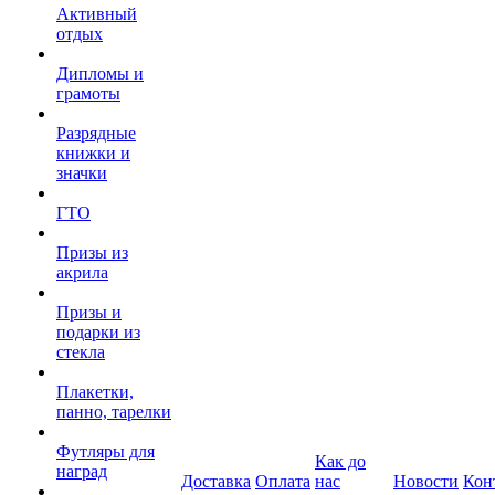
Активный
отдых
Дипломы и
грамоты
Разрядные
книжки и
значки
ГТО
Призы из
акрила
Призы и
подарки из
стекла
Плакетки,
панно, тарелки
Футляры для
Как до
наград
Доставка
Оплата
нас
Новости
Кон