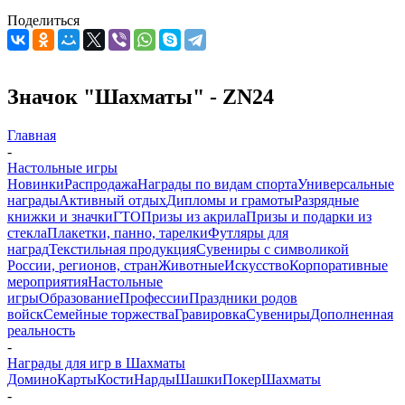
Поделиться
Значок "Шахматы" - ZN24
Главная
-
Настольные игры
Новинки
Распродажа
Награды по видам спорта
Универсальные
награды
Активный отдых
Дипломы и грамоты
Разрядные
книжки и значки
ГТО
Призы из акрила
Призы и подарки из
стекла
Плакетки, панно, тарелки
Футляры для
наград
Текстильная продукция
Сувениры с символикой
России, регионов, стран
Животные
Искусство
Корпоративные
мероприятия
Настольные
игры
Образование
Профессии
Праздники родов
войск
Семейные торжества
Гравировка
Сувениры
Дополненная
реальность
-
Награды для игр в Шахматы
Домино
Карты
Кости
Нарды
Шашки
Покер
Шахматы
-