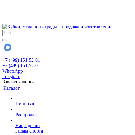
!!! Внимание !!!
6 и 7 августа - магазин работает до 18:00
15 августа - выходной
До сентября Воскресенье - выходной день.
+7 (499) 151-52-01
+7 (499) 151-52-01
WhatsApp
Telegram
Заказать звонок
Каталог
Новинки
Распродажа
Награды по
видам спорта