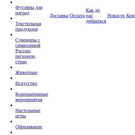
Футляры для
Как до
наград
Доставка
Оплата
нас
Новости
Кон
добраться
Текстильная
продукция
Сувениры с
символикой
России,
регионов,
стран
Животные
Искусство
Корпоративные
мероприятия
Настольные
игры
Образование