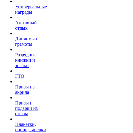
Универсальные
награды
Активный
отдых
Дипломы и
грамоты
Разрядные
книжки и
значки
ГТО
Призы из
акрила
Призы и
подарки из
стекла
Плакетки,
панно, тарелки