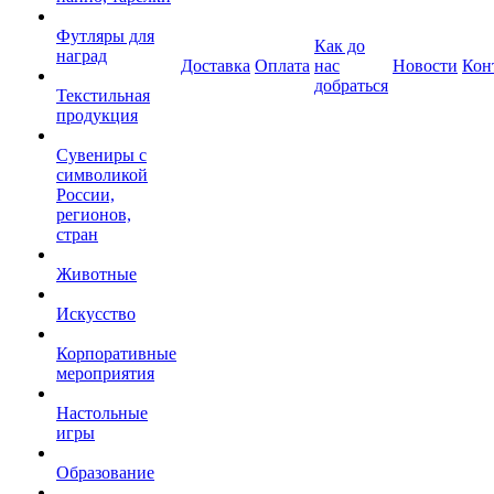
Футляры для
Как до
наград
Доставка
Оплата
нас
Новости
Кон
добраться
Текстильная
продукция
Сувениры с
символикой
России,
регионов,
стран
Животные
Искусство
Корпоративные
мероприятия
Настольные
игры
Образование