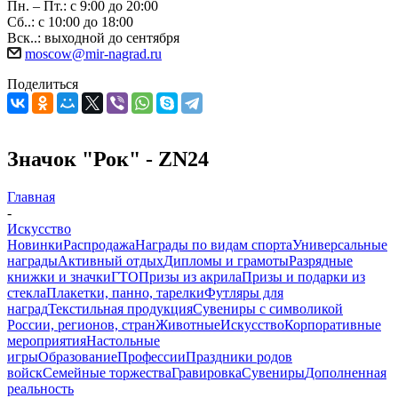
Пн. – Пт.: с 9:00 до 20:00
Сб..: с 10:00 до 18:00
Вск..: выходной до сентября
moscow@mir-nagrad.ru
Поделиться
Значок "Рок" - ZN24
Главная
-
Искусство
Новинки
Распродажа
Награды по видам спорта
Универсальные
награды
Активный отдых
Дипломы и грамоты
Разрядные
книжки и значки
ГТО
Призы из акрила
Призы и подарки из
стекла
Плакетки, панно, тарелки
Футляры для
наград
Текстильная продукция
Сувениры с символикой
России, регионов, стран
Животные
Искусство
Корпоративные
мероприятия
Настольные
игры
Образование
Профессии
Праздники родов
войск
Семейные торжества
Гравировка
Сувениры
Дополненная
реальность