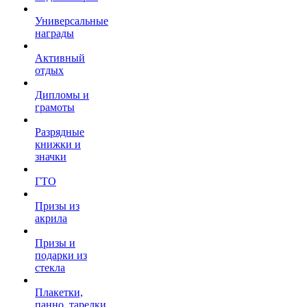
Универсальные
награды
Активный
отдых
Дипломы и
грамоты
Разрядные
книжки и
значки
ГТО
Призы из
акрила
Призы и
подарки из
стекла
Плакетки,
панно, тарелки