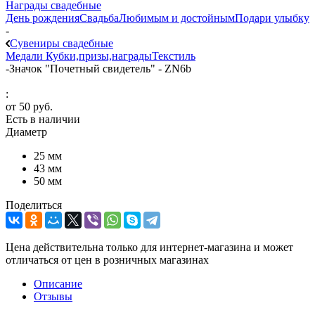
Награды свадебные
День рождения
Свадьба
Любимым и достойным
Подари улыбку
-
Сувениры свадебные
Медали
Кубки,призы,награды
Текстиль
-
Значок "Почетный свидетель" - ZN6b
:
от
50 руб.
Есть в наличии
Диаметр
25 мм
43 мм
50 мм
Поделиться
Цена действительна только для интернет-магазина и может
отличаться от цен в розничных магазинах
Описание
Отзывы