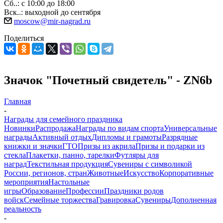
Сб..: с 10:00 до 18:00
Вск..: выходной до сентября
moscow@mir-nagrad.ru
Поделиться
Значок "Почетный свидетель" - ZN6b
Главная
-
Награды для семейного праздника
Новинки
Распродажа
Награды по видам спорта
Универсальные
награды
Активный отдых
Дипломы и грамоты
Разрядные
книжки и значки
ГТО
Призы из акрила
Призы и подарки из
стекла
Плакетки, панно, тарелки
Футляры для
наград
Текстильная продукция
Сувениры с символикой
России, регионов, стран
Животные
Искусство
Корпоративные
мероприятия
Настольные
игры
Образование
Профессии
Праздники родов
войск
Семейные торжества
Гравировка
Сувениры
Дополненная
реальность
-