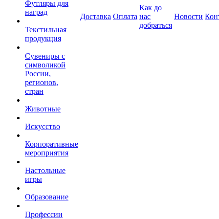
Футляры для
Как до
наград
Доставка
Оплата
нас
Новости
Кон
добраться
Текстильная
продукция
Сувениры с
символикой
России,
регионов,
стран
Животные
Искусство
Корпоративные
мероприятия
Настольные
игры
Образование
Профессии