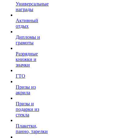
Универсальные
награды
Активный
отдых
Дипломы и
грамоты
Разрядные
книжки и
значки
ГТО
Призы из
акрила
Призы и
подарки из
стекла
Плакетки,
панно, тарелки