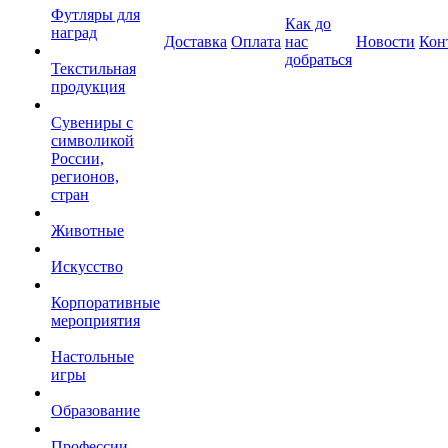
Футляры для
Как до
наград
Доставка
Оплата
нас
Новости
Кон
добраться
Текстильная
продукция
Сувениры с
символикой
России,
регионов,
стран
Животные
Искусство
Корпоративные
мероприятия
Настольные
игры
Образование
Профессии