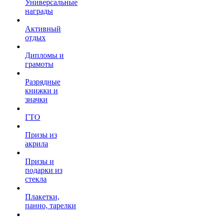
Универсальные
награды
Активный
отдых
Дипломы и
грамоты
Разрядные
книжки и
значки
ГТО
Призы из
акрила
Призы и
подарки из
стекла
Плакетки,
панно, тарелки