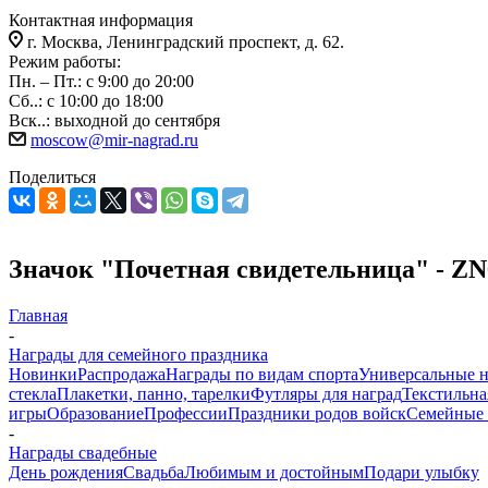
Контактная информация
г. Москва, Ленинградский проспект, д. 62.
Режим работы:
Пн. – Пт.: с 9:00 до 20:00
Сб..: с 10:00 до 18:00
Вск..: выходной до сентября
moscow@mir-nagrad.ru
Поделиться
Значок "Почетная свидетельница" - ZN
Главная
-
Награды для семейного праздника
Новинки
Распродажа
Награды по видам спорта
Универсальные 
стекла
Плакетки, панно, тарелки
Футляры для наград
Текстильна
игры
Образование
Профессии
Праздники родов войск
Семейные 
-
Награды свадебные
День рождения
Свадьба
Любимым и достойным
Подари улыбку