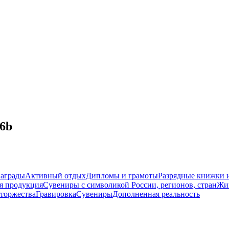
6b
награды
Активный отдых
Дипломы и грамоты
Разрядные книжки и
я продукция
Сувениры с символикой России, регионов, стран
Жи
торжества
Гравировка
Сувениры
Дополненная реальность