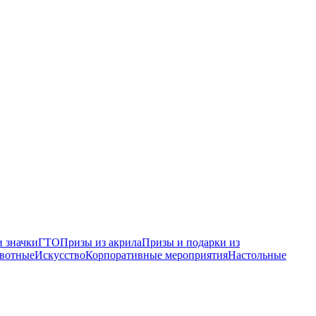
 значки
ГТО
Призы из акрила
Призы и подарки из
вотные
Искусство
Корпоративные мероприятия
Настольные