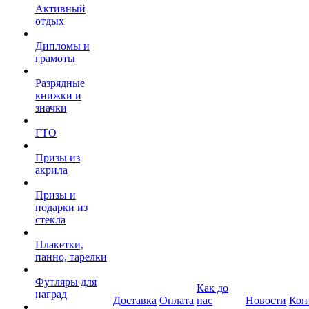
Активный
отдых
Дипломы и
грамоты
Разрядные
книжки и
значки
ГТО
Призы из
акрила
Призы и
подарки из
стекла
Плакетки,
панно, тарелки
Футляры для
Как до
наград
Доставка
Оплата
нас
Новости
Кон