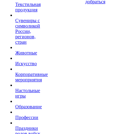
добраться
Текстильная
продукция
Сувениры с
символикой
России,
регионов,
стран
Животные
Искусство
Корпоративные
мероприятия
Настольные
игры
Образование
Профессии
Праздники
родов войск