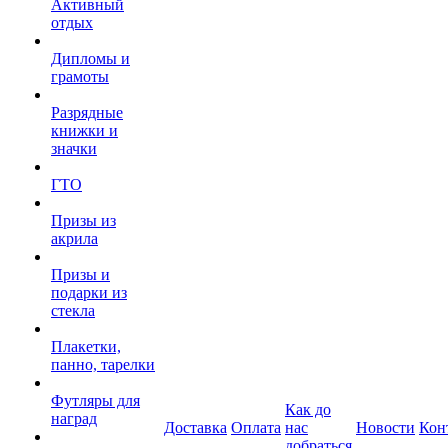
Активный
отдых
Дипломы и
грамоты
Разрядные
книжки и
значки
ГТО
Призы из
акрила
Призы и
подарки из
стекла
Плакетки,
панно, тарелки
Футляры для
Как до
наград
Доставка
Оплата
нас
Новости
Кон
добраться