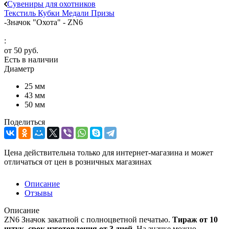
Сувениры для охотников
Текстиль
Кубки
Медали
Призы
-
Значок "Охота" - ZN6
:
от
50 руб.
Есть в наличии
Диаметр
25 мм
43 мм
50 мм
Поделиться
Цена действительна только для интернет-магазина и может
отличаться от цен в розничных магазинах
Описание
Отзывы
Описание
ZN6 Значок закатной с полноцветной печатью.
Т
ираж от 10
штук, срок изготовления от 3 дней
. На значке можно