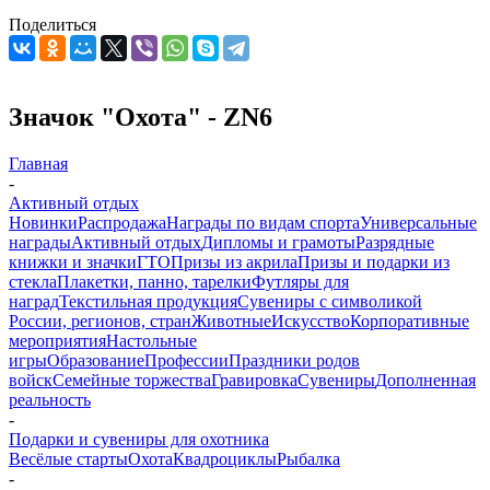
Поделиться
Значок "Охота" - ZN6
Главная
-
Активный отдых
Новинки
Распродажа
Награды по видам спорта
Универсальные
награды
Активный отдых
Дипломы и грамоты
Разрядные
книжки и значки
ГТО
Призы из акрила
Призы и подарки из
стекла
Плакетки, панно, тарелки
Футляры для
наград
Текстильная продукция
Сувениры с символикой
России, регионов, стран
Животные
Искусство
Корпоративные
мероприятия
Настольные
игры
Образование
Профессии
Праздники родов
войск
Семейные торжества
Гравировка
Сувениры
Дополненная
реальность
-
Подарки и сувениры для охотника
Весёлые старты
Охота
Квадроциклы
Рыбалка
-