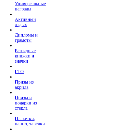
Универсальные
награды
Активный
отдых
Дипломы и
грамоты
Разрядные
книжки и
значки
ГТО
Призы из
акрила
Призы и
подарки из
стекла
Плакетки,
панно, тарелки