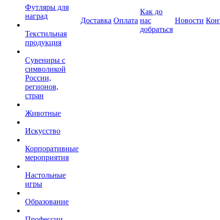
Футляры для
Как до
наград
Доставка
Оплата
нас
Новости
Кон
добраться
Текстильная
продукция
Сувениры с
символикой
России,
регионов,
стран
Животные
Искусство
Корпоративные
мероприятия
Настольные
игры
Образование
Профессии