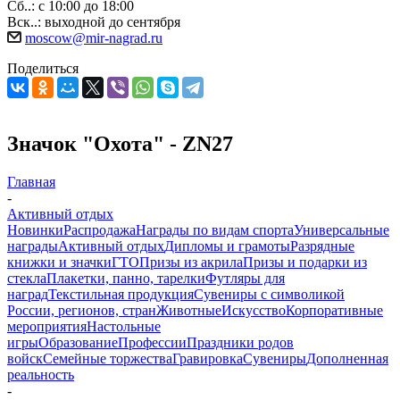
Сб..: с 10:00 до 18:00
Вск..: выходной до сентября
moscow@mir-nagrad.ru
Поделиться
Значок "Охота" - ZN27
Главная
-
Активный отдых
Новинки
Распродажа
Награды по видам спорта
Универсальные
награды
Активный отдых
Дипломы и грамоты
Разрядные
книжки и значки
ГТО
Призы из акрила
Призы и подарки из
стекла
Плакетки, панно, тарелки
Футляры для
наград
Текстильная продукция
Сувениры с символикой
России, регионов, стран
Животные
Искусство
Корпоративные
мероприятия
Настольные
игры
Образование
Профессии
Праздники родов
войск
Семейные торжества
Гравировка
Сувениры
Дополненная
реальность
-