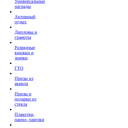
Универсальные
награды
Активный
отдых
Дипломы и
грамоты
Разрядные
книжки и
значки
ГТО
Призы из
акрила
Призы и
подарки из
стекла
Плакетки,
панно, тарелки