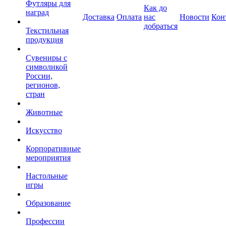
Футляры для
Как до
наград
Доставка
Оплата
нас
Новости
Кон
добраться
Текстильная
продукция
Сувениры с
символикой
России,
регионов,
стран
Животные
Искусство
Корпоративные
мероприятия
Настольные
игры
Образование
Профессии