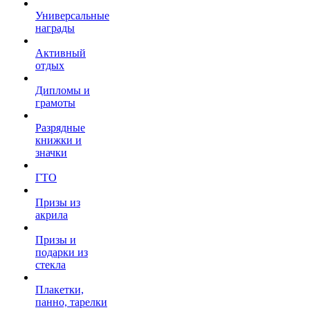
Универсальные
награды
Активный
отдых
Дипломы и
грамоты
Разрядные
книжки и
значки
ГТО
Призы из
акрила
Призы и
подарки из
стекла
Плакетки,
панно, тарелки