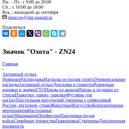
Пн. – Пт.: с 9:00 до 20:00
Сб..: с 10:00 до 18:00
Вск..: выходной до сентября
moscow@mir-nagrad.ru
Поделиться
Значок "Охота" - ZN24
Главная
-
Активный отдых
Новинки
Распродажа
Награды по видам спорта
Универсальные
награды
Активный отдых
Дипломы и грамоты
Разрядные
книжки и значки
ГТО
Призы из акрила
Призы и подарки из
стекла
Плакетки, панно, тарелки
Футляры для
наград
Текстильная продукция
Сувениры с символикой
России, регионов, стран
Животные
Искусство
Корпоративные
мероприятия
Настольные
игры
Образование
Профессии
Праздники родов
войск
Семейные торжества
Гравировка
Сувениры
Дополненная
реальность