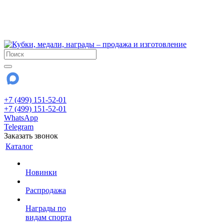
!!! Внимание !!!
6 и 7 августа - магазин работает до 18:00
15 августа - выходной
До сентября Воскресенье - выходной день.
+7 (499) 151-52-01
+7 (499) 151-52-01
WhatsApp
Telegram
Заказать звонок
Каталог
Новинки
Распродажа
Награды по
видам спорта