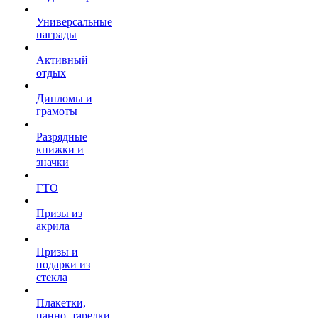
Универсальные
награды
Активный
отдых
Дипломы и
грамоты
Разрядные
книжки и
значки
ГТО
Призы из
акрила
Призы и
подарки из
стекла
Плакетки,
панно, тарелки