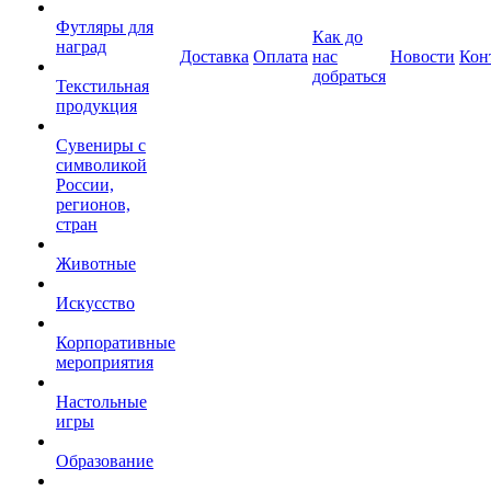
Футляры для
Как до
наград
Доставка
Оплата
нас
Новости
Кон
добраться
Текстильная
продукция
Сувениры с
символикой
России,
регионов,
стран
Животные
Искусство
Корпоративные
мероприятия
Настольные
игры
Образование