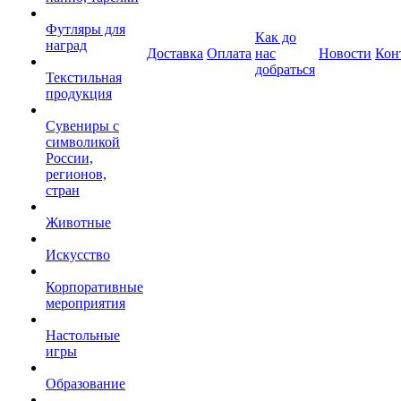
Футляры для
Как до
наград
Доставка
Оплата
нас
Новости
Кон
добраться
Текстильная
продукция
Сувениры с
символикой
России,
регионов,
стран
Животные
Искусство
Корпоративные
мероприятия
Настольные
игры
Образование