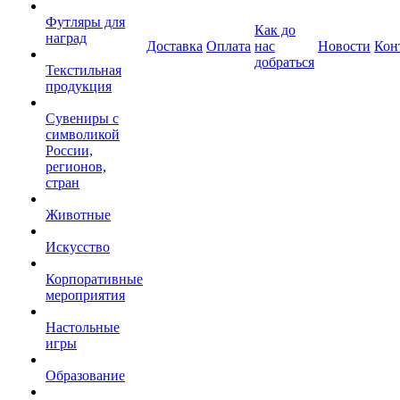
Футляры для
Как до
наград
Доставка
Оплата
нас
Новости
Кон
добраться
Текстильная
продукция
Сувениры с
символикой
России,
регионов,
стран
Животные
Искусство
Корпоративные
мероприятия
Настольные
игры
Образование