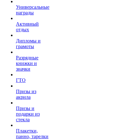
Универсальные
награды
Активный
отдых
Дипломы и
грамоты
Разрядные
книжки и
значки
ГТО
Призы из
акрила
Призы и
подарки из
стекла
Плакетки,
панно, тарелки