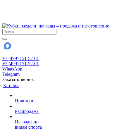
!!! Внимание !!!
6 и 7 августа - магазин работает до 18:00
15 августа - выходной
До сентября Воскресенье - выходной день.
+7 (499) 151-52-01
+7 (499) 151-52-01
WhatsApp
Telegram
Заказать звонок
Каталог
Новинки
Распродажа
Награды по
видам спорта