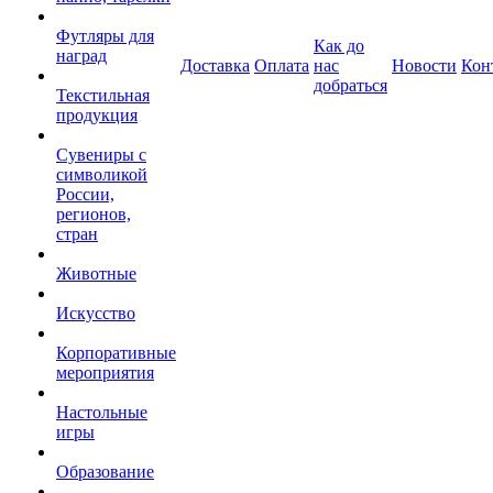
Футляры для
Как до
наград
Доставка
Оплата
нас
Новости
Кон
добраться
Текстильная
продукция
Сувениры с
символикой
России,
регионов,
стран
Животные
Искусство
Корпоративные
мероприятия
Настольные
игры
Образование