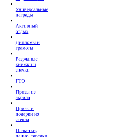
Универсальные
награды
Активный
отдых
Дипломы и
грамоты
Разрядные
книжки и
значки
ГТО
Призы из
акрила
Призы и
подарки из
стекла
Плакетки,
панно, тарелки