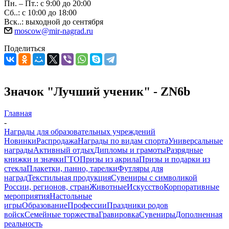
Пн. – Пт.: с 9:00 до 20:00
Сб..: с 10:00 до 18:00
Вск..: выходной до сентября
moscow@mir-nagrad.ru
Поделиться
Значок "Лучший ученик" - ZN6b
Главная
-
Награды для образовательных учреждений
Новинки
Распродажа
Награды по видам спорта
Универсальные
награды
Активный отдых
Дипломы и грамоты
Разрядные
книжки и значки
ГТО
Призы из акрила
Призы и подарки из
стекла
Плакетки, панно, тарелки
Футляры для
наград
Текстильная продукция
Сувениры с символикой
России, регионов, стран
Животные
Искусство
Корпоративные
мероприятия
Настольные
игры
Образование
Профессии
Праздники родов
войск
Семейные торжества
Гравировка
Сувениры
Дополненная
реальность