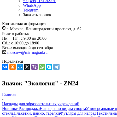
+7 (499) 151-52-01
WhatsApp
Telegram
Заказать звонок
Контактная информация
г. Москва, Ленинградский проспект, д. 62.
Режим работы:
Пн. – Пт.: с 9:00 до 20:00
Сб..: с 10:00 до 18:00
Вск..: выходной до сентября
moscow@mir-nagrad.ru
Поделиться
Значок "Экология" - ZN24
Главная
-
Награды для образовательных учреждений
Новинки
Распродажа
Награды по видам спорта
Универсальные 
стекла
Плакетки, панно, тарелки
Футляры для наград
Текстильна