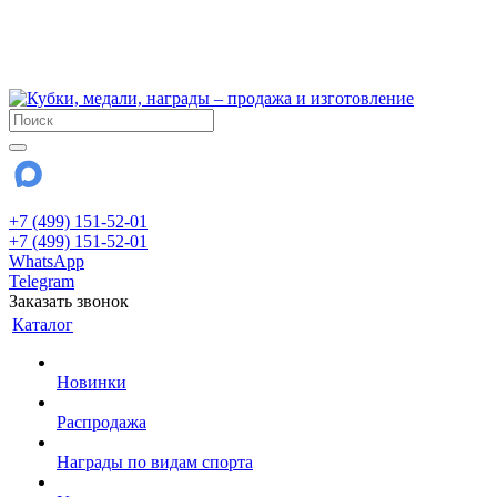
!!! Внимание !!!
6 и 7 августа - магазин работает до 18:00
15 августа - выходной
До сентября Воскресенье - выходной день.
+7 (499) 151-52-01
+7 (499) 151-52-01
WhatsApp
Telegram
Заказать звонок
Каталог
Новинки
Распродажа
Награды по видам спорта