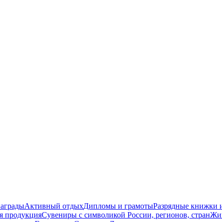
награды
Активный отдых
Дипломы и грамоты
Разрядные книжки и
я продукция
Сувениры с символикой России, регионов, стран
Жи