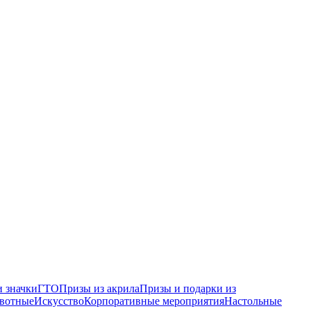
 значки
ГТО
Призы из акрила
Призы и подарки из
вотные
Искусство
Корпоративные мероприятия
Настольные