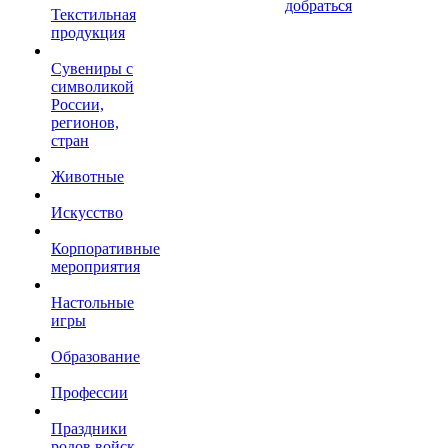
добраться
Текстильная
продукция
Сувениры с
символикой
России,
регионов,
стран
Животные
Искусство
Корпоративные
мероприятия
Настольные
игры
Образование
Профессии
Праздники
родов войск