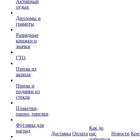
Активный
отдых
Дипломы и
грамоты
Разрядные
книжки и
значки
ГТО
Призы из
акрила
Призы и
подарки из
стекла
Плакетки,
панно, тарелки
Футляры для
Как до
наград
Доставка
Оплата
нас
Новости
Кон
добраться