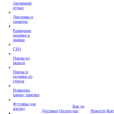
Активный
отдых
Дипломы и
грамоты
Разрядные
книжки и
значки
ГТО
Призы из
акрила
Призы и
подарки из
стекла
Плакетки,
панно, тарелки
Футляры для
Как до
наград
Доставка
Оплата
нас
Новости
Кон