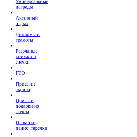
Универсальные
награды
Активный
отдых
Дипломы и
грамоты
Разрядные
книжки и
значки
ГТО
Призы из
акрила
Призы и
подарки из
стекла
Плакетки,
панно, тарелки