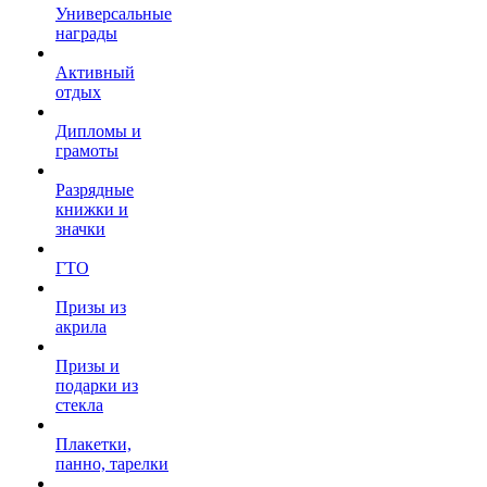
Универсальные
награды
Активный
отдых
Дипломы и
грамоты
Разрядные
книжки и
значки
ГТО
Призы из
акрила
Призы и
подарки из
стекла
Плакетки,
панно, тарелки