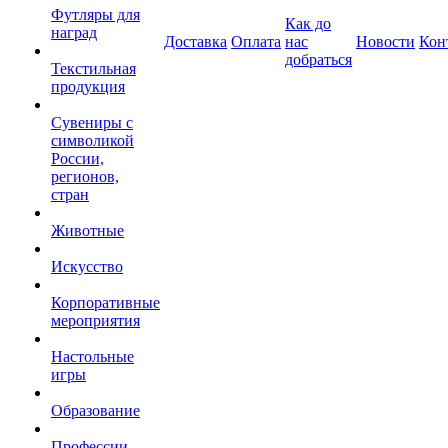
Футляры для
Как до
наград
Доставка
Оплата
нас
Новости
Кон
добраться
Текстильная
продукция
Сувениры с
символикой
России,
регионов,
стран
Животные
Искусство
Корпоративные
мероприятия
Настольные
игры
Образование
Профессии