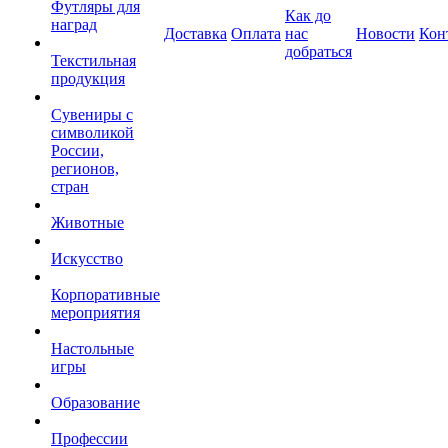
Футляры для
Как до
наград
Доставка
Оплата
нас
Новости
Кон
добраться
Текстильная
продукция
Сувениры с
символикой
России,
регионов,
стран
Животные
Искусство
Корпоративные
мероприятия
Настольные
игры
Образование
Профессии