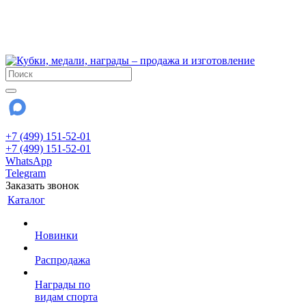
!!! Внимание !!!
6 и 7 августа - магазин работает до 18:00
15 августа - выходной
До сентября Воскресенье - выходной день.
+7 (499) 151-52-01
+7 (499) 151-52-01
WhatsApp
Telegram
Заказать звонок
Каталог
Новинки
Распродажа
Награды по
видам спорта