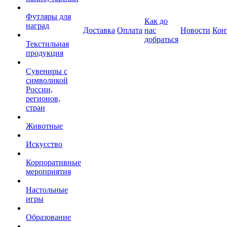
Футляры для
Как до
наград
Доставка
Оплата
нас
Новости
Кон
добраться
Текстильная
продукция
Сувениры с
символикой
России,
регионов,
стран
Животные
Искусство
Корпоративные
мероприятия
Настольные
игры
Образование