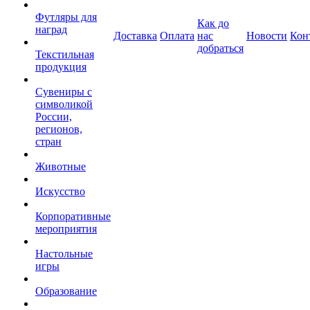
Футляры для
Как до
наград
Доставка
Оплата
нас
Новости
Кон
добраться
Текстильная
продукция
Сувениры с
символикой
России,
регионов,
стран
Животные
Искусство
Корпоративные
мероприятия
Настольные
игры
Образование