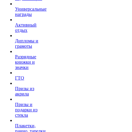
Универсальные
награды
Активный
отдых
Дипломы и
грамоты
Разрядные
книжки и
значки
ГТО
Призы из
акрила
Призы и
подарки из
стекла
Плакетки,
панно, тарелки