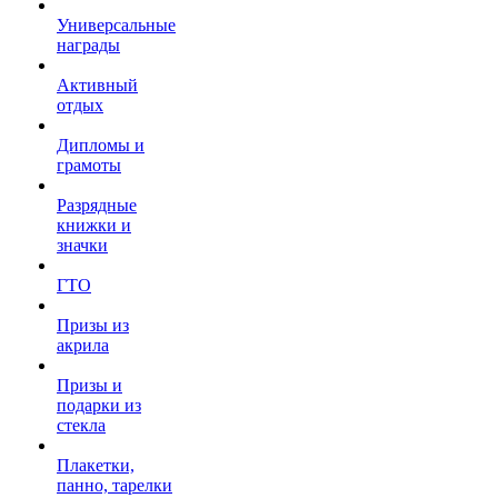
Универсальные
награды
Активный
отдых
Дипломы и
грамоты
Разрядные
книжки и
значки
ГТО
Призы из
акрила
Призы и
подарки из
стекла
Плакетки,
панно, тарелки