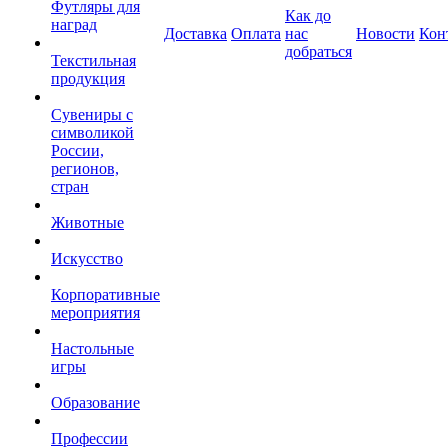
Футляры для
Как до
наград
Доставка
Оплата
нас
Новости
Кон
добраться
Текстильная
продукция
Сувениры с
символикой
России,
регионов,
стран
Животные
Искусство
Корпоративные
мероприятия
Настольные
игры
Образование
Профессии