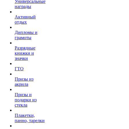
Универсальные
награды
Активный
отдых
Дипломы и
грамоты
Разрядные
книжки и
значки
ГТО
Призы из
акрила
Призы и
подарки из
стекла
Плакетки,
панно, тарелки