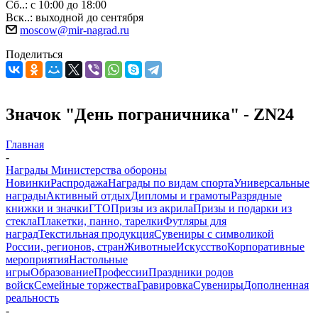
Сб..: с 10:00 до 18:00
Вск..: выходной до сентября
moscow@mir-nagrad.ru
Поделиться
Значок "День пограничника" - ZN24
Главная
-
Награды Министерства обороны
Новинки
Распродажа
Награды по видам спорта
Универсальные
награды
Активный отдых
Дипломы и грамоты
Разрядные
книжки и значки
ГТО
Призы из акрила
Призы и подарки из
стекла
Плакетки, панно, тарелки
Футляры для
наград
Текстильная продукция
Сувениры с символикой
России, регионов, стран
Животные
Искусство
Корпоративные
мероприятия
Настольные
игры
Образование
Профессии
Праздники родов
войск
Семейные торжества
Гравировка
Сувениры
Дополненная
реальность
-