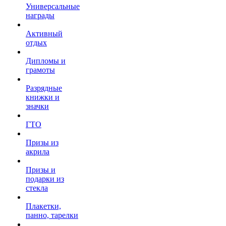
Универсальные
награды
Активный
отдых
Дипломы и
грамоты
Разрядные
книжки и
значки
ГТО
Призы из
акрила
Призы и
подарки из
стекла
Плакетки,
панно, тарелки