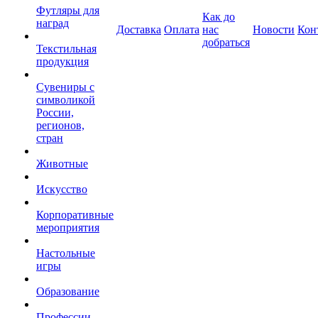
Футляры для
Как до
наград
Доставка
Оплата
нас
Новости
Кон
добраться
Текстильная
продукция
Сувениры с
символикой
России,
регионов,
стран
Животные
Искусство
Корпоративные
мероприятия
Настольные
игры
Образование
Профессии