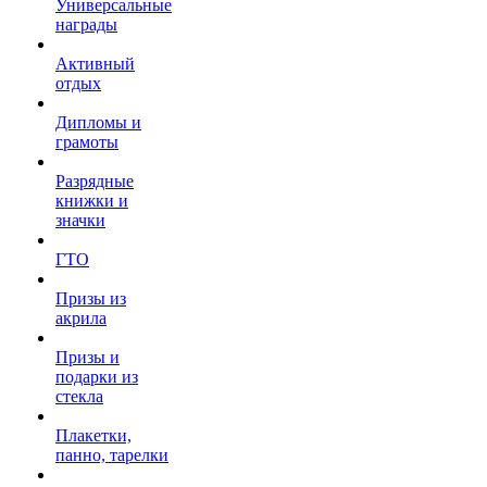
Универсальные
награды
Активный
отдых
Дипломы и
грамоты
Разрядные
книжки и
значки
ГТО
Призы из
акрила
Призы и
подарки из
стекла
Плакетки,
панно, тарелки