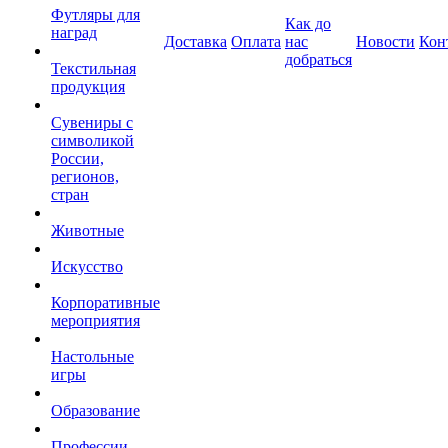
Футляры для
Как до
наград
Доставка
Оплата
нас
Новости
Кон
добраться
Текстильная
продукция
Сувениры с
символикой
России,
регионов,
стран
Животные
Искусство
Корпоративные
мероприятия
Настольные
игры
Образование
Профессии