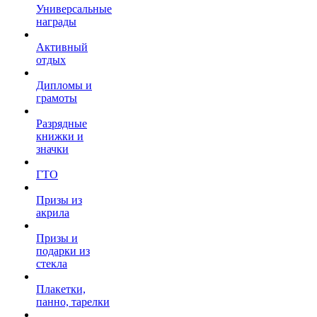
Универсальные
награды
Активный
отдых
Дипломы и
грамоты
Разрядные
книжки и
значки
ГТО
Призы из
акрила
Призы и
подарки из
стекла
Плакетки,
панно, тарелки