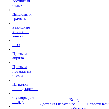
Активный
отдых
Дипломы и
грамоты
Разрядные
книжки и
значки
ГТО
Призы из
акрила
Призы и
подарки из
стекла
Плакетки,
панно, тарелки
Футляры для
Как до
наград
Доставка
Оплата
нас
Новости
Кон
добраться