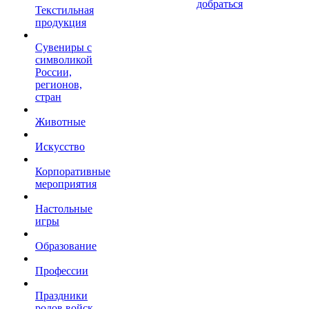
добраться
Текстильная
продукция
Сувениры с
символикой
России,
регионов,
стран
Животные
Искусство
Корпоративные
мероприятия
Настольные
игры
Образование
Профессии
Праздники
родов войск