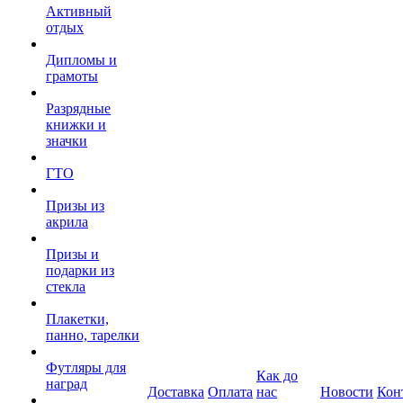
Активный
отдых
Дипломы и
грамоты
Разрядные
книжки и
значки
ГТО
Призы из
акрила
Призы и
подарки из
стекла
Плакетки,
панно, тарелки
Футляры для
Как до
наград
Доставка
Оплата
нас
Новости
Кон