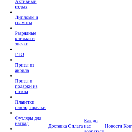
Активный
отдых
Дипломы и
грамоты
Разрядные
книжки и
значки
ГТО
Призы из
акрила
Призы и
подарки из
стекла
Плакетки,
панно, тарелки
Футляры для
Как до
наград
Доставка
Оплата
нас
Новости
Кон
добраться