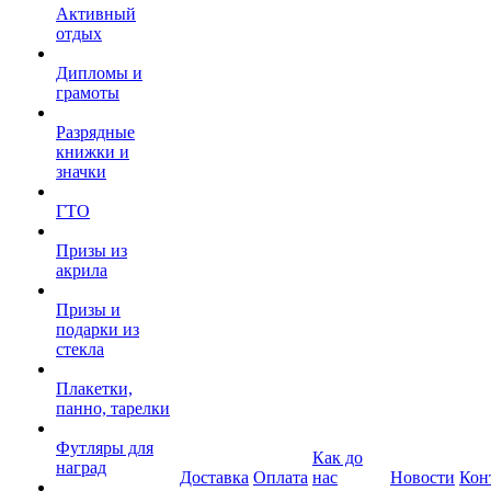
Активный
отдых
Дипломы и
грамоты
Разрядные
книжки и
значки
ГТО
Призы из
акрила
Призы и
подарки из
стекла
Плакетки,
панно, тарелки
Футляры для
Как до
наград
Доставка
Оплата
нас
Новости
Кон