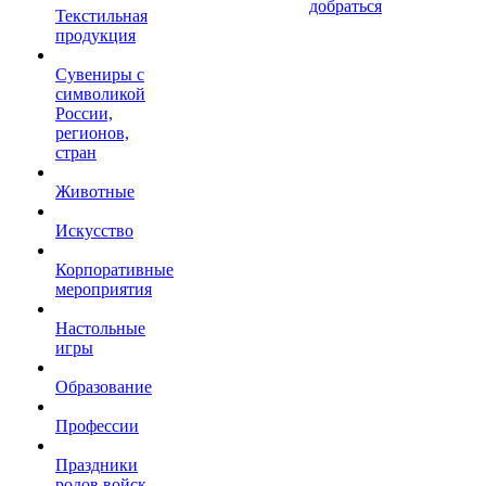
добраться
Текстильная
продукция
Сувениры с
символикой
России,
регионов,
стран
Животные
Искусство
Корпоративные
мероприятия
Настольные
игры
Образование
Профессии
Праздники
родов войск