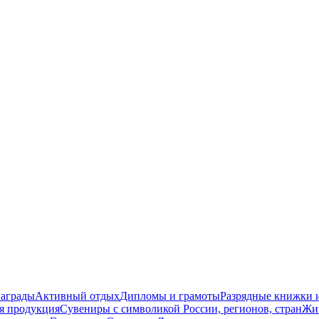
награды
Активный отдых
Дипломы и грамоты
Разрядные книжки и
я продукция
Сувениры с символикой России, регионов, стран
Жи