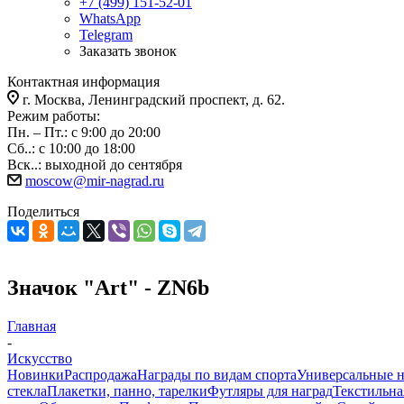
+7 (499) 151-52-01
WhatsApp
Telegram
Заказать звонок
Контактная информация
г. Москва, Ленинградский проспект, д. 62.
Режим работы:
Пн. – Пт.: с 9:00 до 20:00
Сб..: с 10:00 до 18:00
Вск..: выходной до сентября
moscow@mir-nagrad.ru
Поделиться
Значок "Art" - ZN6b
Главная
-
Искусство
Новинки
Распродажа
Награды по видам спорта
Универсальные 
стекла
Плакетки, панно, тарелки
Футляры для наград
Текстильна