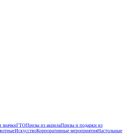
 значки
ГТО
Призы из акрила
Призы и подарки из
вотные
Искусство
Корпоративные мероприятия
Настольные