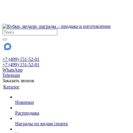
!!! Внимание !!!
6 и 7 августа - магазин работает до 18:00
15 августа - выходной
До сентября Воскресенье - выходной день.
+7 (499) 151-52-01
+7 (499) 151-52-01
WhatsApp
Telegram
Заказать звонок
Каталог
Новинки
Распродажа
Награды по видам спорта