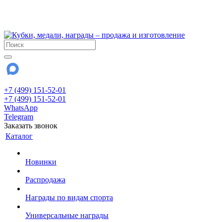
!!! Внимание !!!
28 июля и 3 августа - магазин работает до 18:00
До сентября Воскресенье - выходной день.
+7 (499) 151-52-01
+7 (499) 151-52-01
WhatsApp
Telegram
Заказать звонок
Каталог
Новинки
Распродажа
Награды по видам спорта
Универсальные награды