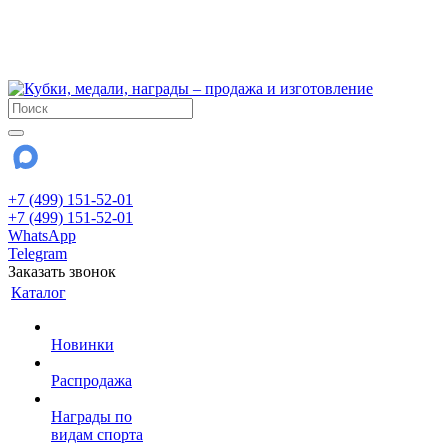
!!! Внимание !!!
6 и 7 августа - магазин работает до 18:00
15 августа - выходной
До сентября Воскресенье - выходной день.
+7 (499) 151-52-01
+7 (499) 151-52-01
WhatsApp
Telegram
Заказать звонок
Каталог
Новинки
Распродажа
Награды по
видам спорта