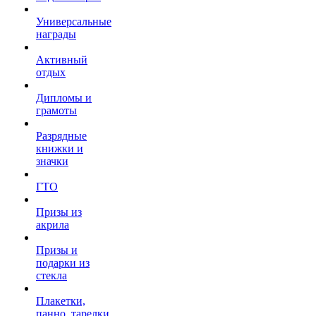
Универсальные
награды
Активный
отдых
Дипломы и
грамоты
Разрядные
книжки и
значки
ГТО
Призы из
акрила
Призы и
подарки из
стекла
Плакетки,
панно, тарелки