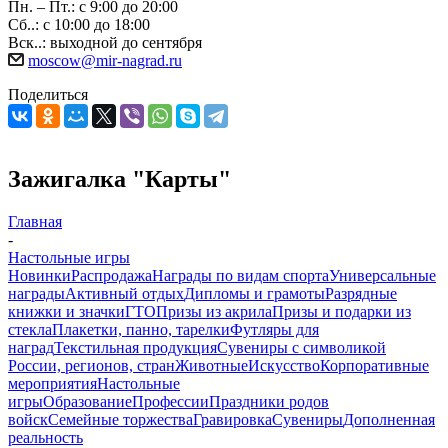
Пн. – Пт.: с 9:00 до 20:00
Сб..: с 10:00 до 18:00
Вск..: выходной до сентября
moscow@mir-nagrad.ru
Поделиться
Зажигалка "Карты"
Главная
-
Настольные игры
Новинки
Распродажа
Награды по видам спорта
Универсальные
награды
Активный отдых
Дипломы и грамоты
Разрядные
книжки и значки
ГТО
Призы из акрила
Призы и подарки из
стекла
Плакетки, панно, тарелки
Футляры для
наград
Текстильная продукция
Сувениры с символикой
России, регионов, стран
Животные
Искусство
Корпоративные
мероприятия
Настольные
игры
Образование
Профессии
Праздники родов
войск
Семейные торжества
Гравировка
Сувениры
Дополненная
реальность