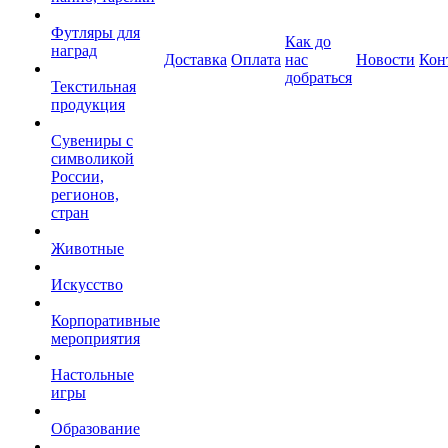
Футляры для
Как до
наград
Доставка
Оплата
нас
Новости
Кон
добраться
Текстильная
продукция
Сувениры с
символикой
России,
регионов,
стран
Животные
Искусство
Корпоративные
мероприятия
Настольные
игры
Образование