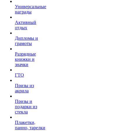
Универсальные
награды
Активный
отдых
Дипломы и
грамоты
Разрядные
книжки и
значки
ГТО
Призы из
акрила
Призы и
подарки из
стекла
Плакетки,
панно, тарелки