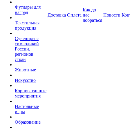
Футляры для
Как до
наград
Доставка
Оплата
нас
Новости
Кон
добраться
Текстильная
продукция
Сувениры с
символикой
России,
регионов,
стран
Животные
Искусство
Корпоративные
мероприятия
Настольные
игры
Образование