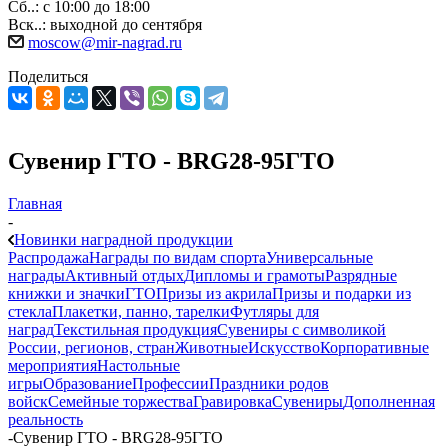
Сб..: с 10:00 до 18:00
Вск..: выходной до сентября
moscow@mir-nagrad.ru
Поделиться
Сувенир ГТО - BRG28-95ГТО
Главная
-
Новинки наградной продукции
Распродажа
Награды по видам спорта
Универсальные
награды
Активный отдых
Дипломы и грамоты
Разрядные
книжки и значки
ГТО
Призы из акрила
Призы и подарки из
стекла
Плакетки, панно, тарелки
Футляры для
наград
Текстильная продукция
Сувениры с символикой
России, регионов, стран
Животные
Искусство
Корпоративные
мероприятия
Настольные
игры
Образование
Профессии
Праздники родов
войск
Семейные торжества
Гравировка
Сувениры
Дополненная
реальность
-
Сувенир ГТО - BRG28-95ГТО