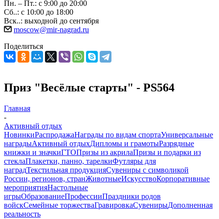
Пн. – Пт.: с 9:00 до 20:00
Сб..: с 10:00 до 18:00
Вск..: выходной до сентября
moscow@mir-nagrad.ru
Поделиться
Приз "Весёлые старты" - PS564
Главная
-
Активный отдых
Новинки
Распродажа
Награды по видам спорта
Универсальные
награды
Активный отдых
Дипломы и грамоты
Разрядные
книжки и значки
ГТО
Призы из акрила
Призы и подарки из
стекла
Плакетки, панно, тарелки
Футляры для
наград
Текстильная продукция
Сувениры с символикой
России, регионов, стран
Животные
Искусство
Корпоративные
мероприятия
Настольные
игры
Образование
Профессии
Праздники родов
войск
Семейные торжества
Гравировка
Сувениры
Дополненная
реальность