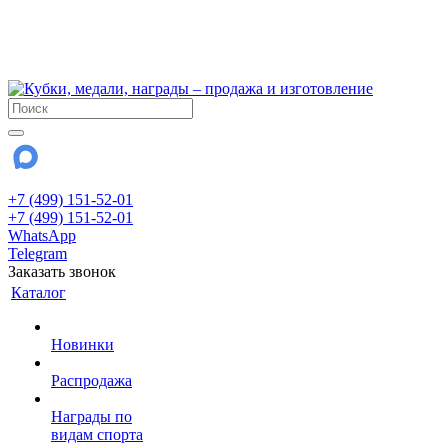
!!! Внимание !!!
6 и 7 августа - магазин работает до 18:00
15 августа - выходной
До сентября Воскресенье - выходной день.
+7 (499) 151-52-01
+7 (499) 151-52-01
WhatsApp
Telegram
Заказать звонок
Каталог
Новинки
Распродажа
Награды по
видам спорта