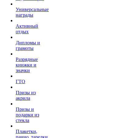
Универсальные
награды
Активный
отдых
Дипломы и
грамоты
Разрядные
книжки и
значки
ГТО
Призы из
акрила
Призы и
подарки из
стекла
Плакетки,
панно, тарелки