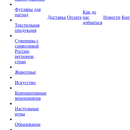
Футляры для
Как до
наград
Доставка
Оплата
нас
Новости
Кон
добраться
Текстильная
продукция
Сувениры с
символикой
России,
регионов,
стран
Животные
Искусство
Корпоративные
мероприятия
Настольные
игры
Образование