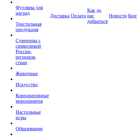
Футляры для
Как до
наград
Доставка
Оплата
нас
Новости
Кон
добраться
Текстильная
продукция
Сувениры с
символикой
России,
регионов,
стран
Животные
Искусство
Корпоративные
мероприятия
Настольные
игры
Образование