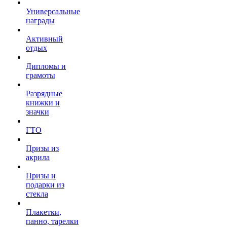
Универсальные
награды
Активный
отдых
Дипломы и
грамоты
Разрядные
книжки и
значки
ГТО
Призы из
акрила
Призы и
подарки из
стекла
Плакетки,
панно, тарелки