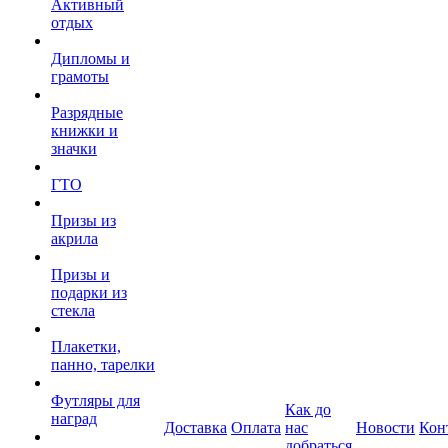
Активный
отдых
Дипломы и
грамоты
Разрядные
книжки и
значки
ГТО
Призы из
акрила
Призы и
подарки из
стекла
Плакетки,
панно, тарелки
Футляры для
Как до
наград
Доставка
Оплата
нас
Новости
Кон
добраться