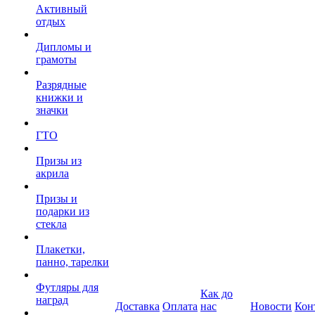
Активный
отдых
Дипломы и
грамоты
Разрядные
книжки и
значки
ГТО
Призы из
акрила
Призы и
подарки из
стекла
Плакетки,
панно, тарелки
Футляры для
Как до
наград
Доставка
Оплата
нас
Новости
Кон