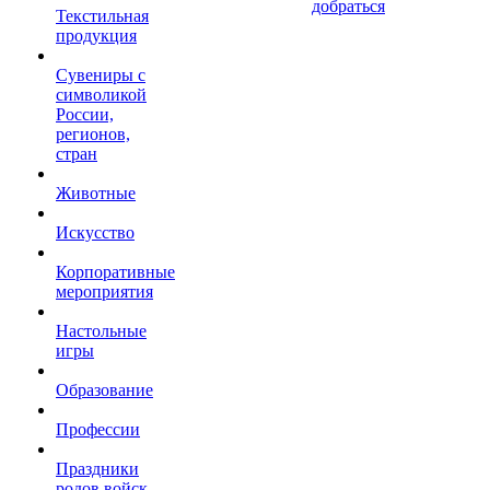
добраться
Текстильная
продукция
Сувениры с
символикой
России,
регионов,
стран
Животные
Искусство
Корпоративные
мероприятия
Настольные
игры
Образование
Профессии
Праздники
родов войск