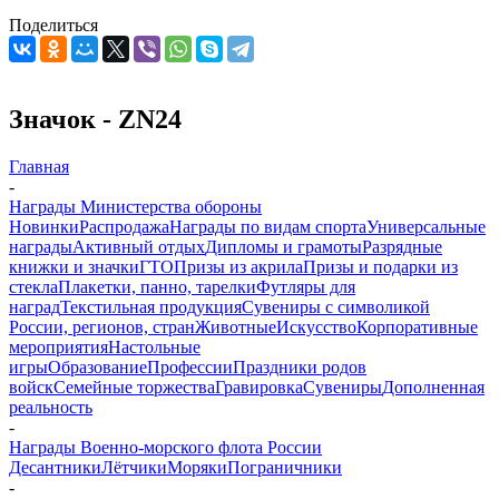
Поделиться
Значок - ZN24
Главная
-
Награды Министерства обороны
Новинки
Распродажа
Награды по видам спорта
Универсальные
награды
Активный отдых
Дипломы и грамоты
Разрядные
книжки и значки
ГТО
Призы из акрила
Призы и подарки из
стекла
Плакетки, панно, тарелки
Футляры для
наград
Текстильная продукция
Сувениры с символикой
России, регионов, стран
Животные
Искусство
Корпоративные
мероприятия
Настольные
игры
Образование
Профессии
Праздники родов
войск
Семейные торжества
Гравировка
Сувениры
Дополненная
реальность
-
Награды Военно-морского флота России
Десантники
Лётчики
Моряки
Пограничники
-