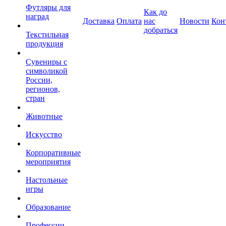
Футляры для
Как до
наград
Доставка
Оплата
нас
Новости
Кон
добраться
Текстильная
продукция
Сувениры с
символикой
России,
регионов,
стран
Животные
Искусство
Корпоративные
мероприятия
Настольные
игры
Образование
Профессии