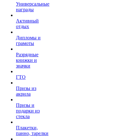
Универсальные
награды
Активный
отдых
Дипломы и
грамоты
Разрядные
книжки и
значки
ГТО
Призы из
акрила
Призы и
подарки из
стекла
Плакетки,
панно, тарелки