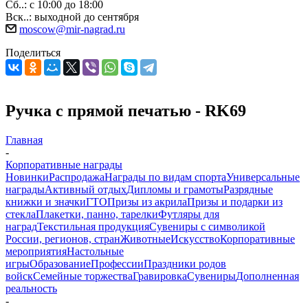
Сб..: с 10:00 до 18:00
Вск..: выходной до сентября
moscow@mir-nagrad.ru
Поделиться
Ручка с прямой печатью - RK69
Главная
-
Корпоративные награды
Новинки
Распродажа
Награды по видам спорта
Универсальные
награды
Активный отдых
Дипломы и грамоты
Разрядные
книжки и значки
ГТО
Призы из акрила
Призы и подарки из
стекла
Плакетки, панно, тарелки
Футляры для
наград
Текстильная продукция
Сувениры с символикой
России, регионов, стран
Животные
Искусство
Корпоративные
мероприятия
Настольные
игры
Образование
Профессии
Праздники родов
войск
Семейные торжества
Гравировка
Сувениры
Дополненная
реальность
-