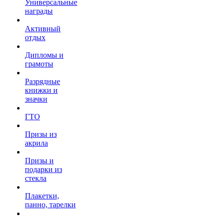
Универсальные
награды
Активный
отдых
Дипломы и
грамоты
Разрядные
книжки и
значки
ГТО
Призы из
акрила
Призы и
подарки из
стекла
Плакетки,
панно, тарелки