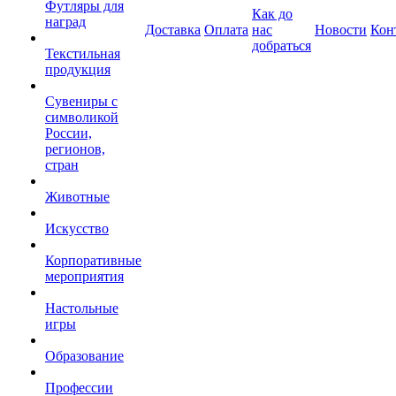
Футляры для
Как до
наград
Доставка
Оплата
нас
Новости
Кон
добраться
Текстильная
продукция
Сувениры с
символикой
России,
регионов,
стран
Животные
Искусство
Корпоративные
мероприятия
Настольные
игры
Образование
Профессии