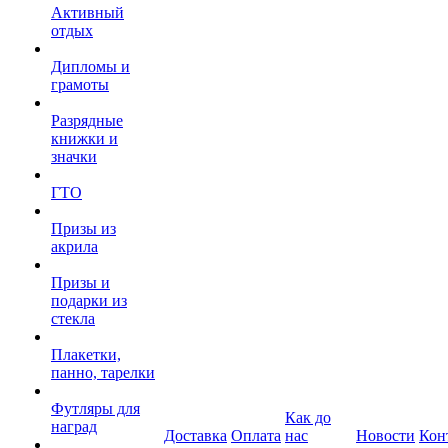
Активный
отдых
Дипломы и
грамоты
Разрядные
книжки и
значки
ГТО
Призы из
акрила
Призы и
подарки из
стекла
Плакетки,
панно, тарелки
Футляры для
Как до
наград
Доставка
Оплата
нас
Новости
Кон