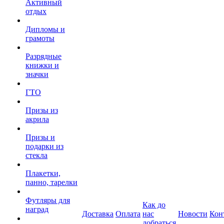
Активный
отдых
Дипломы и
грамоты
Разрядные
книжки и
значки
ГТО
Призы из
акрила
Призы и
подарки из
стекла
Плакетки,
панно, тарелки
Футляры для
Как до
наград
Доставка
Оплата
нас
Новости
Кон
добраться