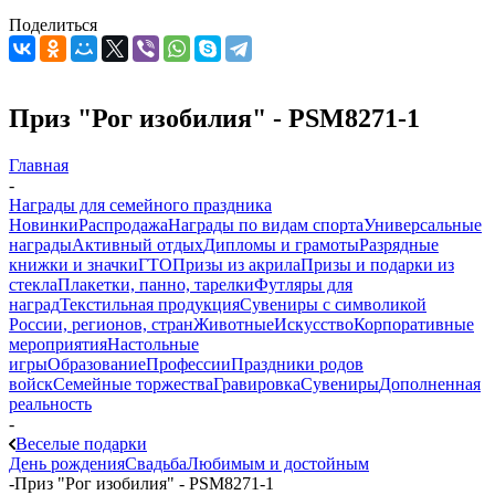
Поделиться
Приз "Рог изобилия" - PSM8271-1
Главная
-
Награды для семейного праздника
Новинки
Распродажа
Награды по видам спорта
Универсальные
награды
Активный отдых
Дипломы и грамоты
Разрядные
книжки и значки
ГТО
Призы из акрила
Призы и подарки из
стекла
Плакетки, панно, тарелки
Футляры для
наград
Текстильная продукция
Сувениры с символикой
России, регионов, стран
Животные
Искусство
Корпоративные
мероприятия
Настольные
игры
Образование
Профессии
Праздники родов
войск
Семейные торжества
Гравировка
Сувениры
Дополненная
реальность
-
Веселые подарки
День рождения
Свадьба
Любимым и достойным
-
Приз "Рог изобилия" - PSM8271-1