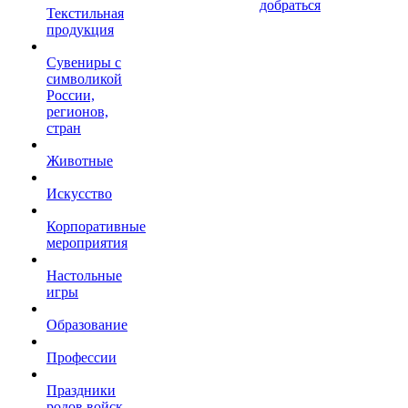
добраться
Текстильная
продукция
Сувениры с
символикой
России,
регионов,
стран
Животные
Искусство
Корпоративные
мероприятия
Настольные
игры
Образование
Профессии
Праздники
родов войск