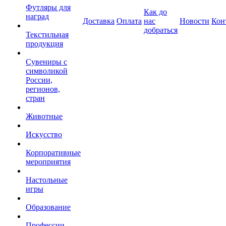
Футляры для
Как до
наград
Доставка
Оплата
нас
Новости
Кон
добраться
Текстильная
продукция
Сувениры с
символикой
России,
регионов,
стран
Животные
Искусство
Корпоративные
мероприятия
Настольные
игры
Образование
Профессии