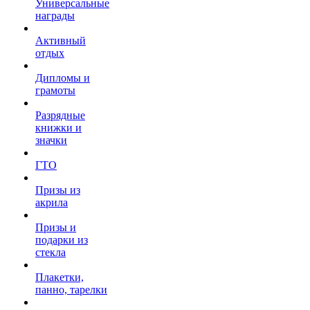
Универсальные
награды
Активный
отдых
Дипломы и
грамоты
Разрядные
книжки и
значки
ГТО
Призы из
акрила
Призы и
подарки из
стекла
Плакетки,
панно, тарелки