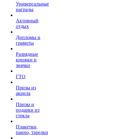
Универсальные
награды
Активный
отдых
Дипломы и
грамоты
Разрядные
книжки и
значки
ГТО
Призы из
акрила
Призы и
подарки из
стекла
Плакетки,
панно, тарелки