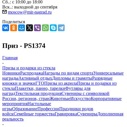
Сб..: с 10:00 до 18:00
Вск..: выходной до сентября
moscow@mir-nagrad.ru
Поделиться
Приз - PS1374
Главная
-
Призы и подарки из стекла
Новинки
Распродажа
Награды по видам спорта
Универсальные
награды
Активный отдых
Дипломы и грамоты
Разрядные
книжки и значки
ГТО
Призы из акрила
Призы и подарки из
стекла
Плакетки, панно, тарелки
Футляры для
наград
Текстильная продукция
Сувениры с символикой
России, регионов, стран
Животные
Искусство
Корпоративные
мероприятия
Настольные
игры
Образование
Профессии
Праздники родов
войск
Семейные торжества
Гравировка
Сувениры
Дополненная
реальность
-