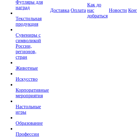
Футляры для
Как до
наград
Доставка
Оплата
нас
Новости
Кон
добраться
Текстильная
продукция
Сувениры с
символикой
России,
регионов,
стран
Животные
Искусство
Корпоративные
мероприятия
Настольные
игры
Образование
Профессии