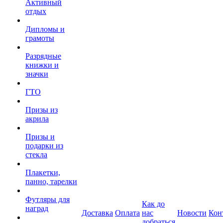
Активный
отдых
Дипломы и
грамоты
Разрядные
книжки и
значки
ГТО
Призы из
акрила
Призы и
подарки из
стекла
Плакетки,
панно, тарелки
Футляры для
Как до
наград
Доставка
Оплата
нас
Новости
Кон
добраться