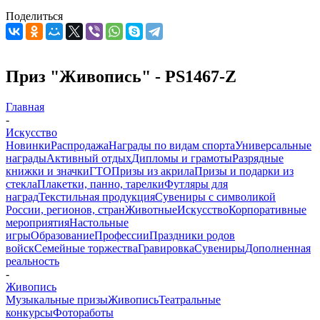
Поделиться
Приз "Живопись" - PS1467-Z
Главная
-
Искусство
Новинки
Распродажа
Награды по видам спорта
Универсальные
награды
Активный отдых
Дипломы и грамоты
Разрядные
книжки и значки
ГТО
Призы из акрила
Призы и подарки из
стекла
Плакетки, панно, тарелки
Футляры для
наград
Текстильная продукция
Сувениры с символикой
России, регионов, стран
Животные
Искусство
Корпоративные
мероприятия
Настольные
игры
Образование
Профессии
Праздники родов
войск
Семейные торжества
Гравировка
Сувениры
Дополненная
реальность
-
Живопись
Музыкальные призы
Живопись
Театральные
конкурсы
Фотоработы