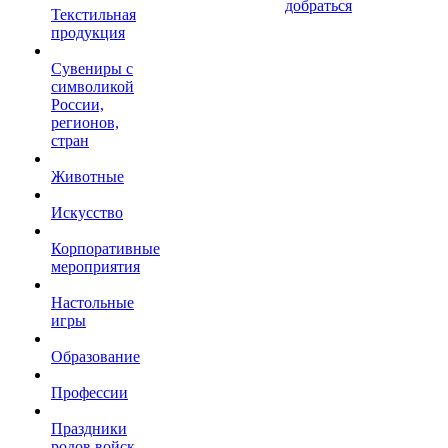
добраться
Текстильная
продукция
Сувениры с
символикой
России,
регионов,
стран
Животные
Искусство
Корпоративные
мероприятия
Настольные
игры
Образование
Профессии
Праздники
родов войск