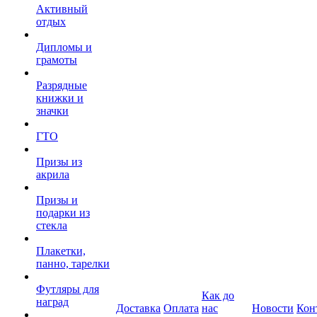
Активный
отдых
Дипломы и
грамоты
Разрядные
книжки и
значки
ГТО
Призы из
акрила
Призы и
подарки из
стекла
Плакетки,
панно, тарелки
Футляры для
Как до
наград
Доставка
Оплата
нас
Новости
Кон