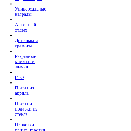
Универсальные
награды
Активный
отдых
Дипломы и
грамоты
Разрядные
книжки и
значки
ГТО
Призы из
акрила
Призы и
подарки из
стекла
Плакетки,
панно, тарелки