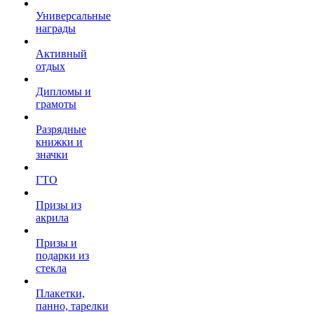
Универсальные
награды
Активный
отдых
Дипломы и
грамоты
Разрядные
книжки и
значки
ГТО
Призы из
акрила
Призы и
подарки из
стекла
Плакетки,
панно, тарелки