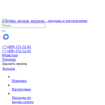
!!! Внимание !!!
6 и 7 августа - магазин работает до 18:00
15 августа - выходной
До сентября Воскресенье - выходной день.
+7 (499) 151-52-01
+7 (499) 151-52-01
WhatsApp
Telegram
Заказать звонок
Каталог
Новинки
Распродажа
Награды по
видам спорта