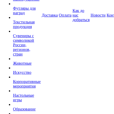
Футляры для
Как до
наград
Доставка
Оплата
нас
Новости
Кон
добраться
Текстильная
продукция
Сувениры с
символикой
России,
регионов,
стран
Животные
Искусство
Корпоративные
мероприятия
Настольные
игры
Образование