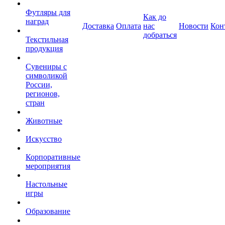
Футляры для
Как до
наград
Доставка
Оплата
нас
Новости
Кон
добраться
Текстильная
продукция
Сувениры с
символикой
России,
регионов,
стран
Животные
Искусство
Корпоративные
мероприятия
Настольные
игры
Образование