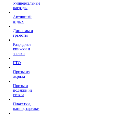
Универсальные
награды
Активный
отдых
Дипломы и
грамоты
Разрядные
книжки и
значки
ГТО
Призы из
акрила
Призы и
подарки из
стекла
Плакетки,
панно, тарелки