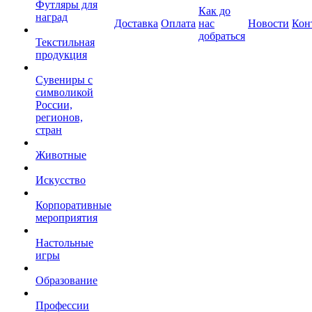
Футляры для
Как до
наград
Доставка
Оплата
нас
Новости
Кон
добраться
Текстильная
продукция
Сувениры с
символикой
России,
регионов,
стран
Животные
Искусство
Корпоративные
мероприятия
Настольные
игры
Образование
Профессии