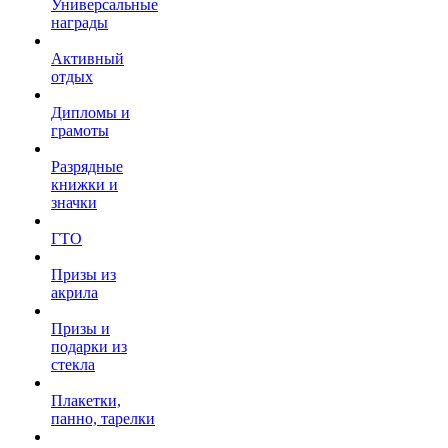
Универсальные
награды
Активный
отдых
Дипломы и
грамоты
Разрядные
книжки и
значки
ГТО
Призы из
акрила
Призы и
подарки из
стекла
Плакетки,
панно, тарелки