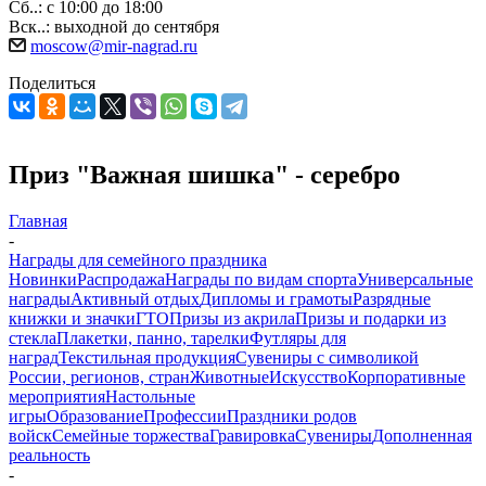
Сб..: с 10:00 до 18:00
Вск..: выходной до сентября
moscow@mir-nagrad.ru
Поделиться
Приз "Важная шишка" - серебро
Главная
-
Награды для семейного праздника
Новинки
Распродажа
Награды по видам спорта
Универсальные
награды
Активный отдых
Дипломы и грамоты
Разрядные
книжки и значки
ГТО
Призы из акрила
Призы и подарки из
стекла
Плакетки, панно, тарелки
Футляры для
наград
Текстильная продукция
Сувениры с символикой
России, регионов, стран
Животные
Искусство
Корпоративные
мероприятия
Настольные
игры
Образование
Профессии
Праздники родов
войск
Семейные торжества
Гравировка
Сувениры
Дополненная
реальность
-