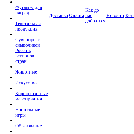
Футляры для
Как до
наград
Доставка
Оплата
нас
Новости
Кон
добраться
Текстильная
продукция
Сувениры с
символикой
России,
регионов,
стран
Животные
Искусство
Корпоративные
мероприятия
Настольные
игры
Образование