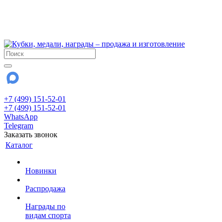
!!! Внимание !!!
6 и 7 августа - магазин работает до 18:00
15 августа - выходной
До сентября Воскресенье - выходной день.
+7 (499) 151-52-01
+7 (499) 151-52-01
WhatsApp
Telegram
Заказать звонок
Каталог
Новинки
Распродажа
Награды по
видам спорта