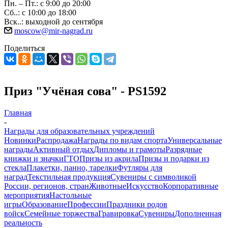
Пн. – Пт.: с 9:00 до 20:00
Сб..: с 10:00 до 18:00
Вск..: выходной до сентября
moscow@mir-nagrad.ru
Поделиться
Приз "Учёная сова" - PS1592
Главная
-
Награды для образовательных учреждений
Новинки
Распродажа
Награды по видам спорта
Универсальные
награды
Активный отдых
Дипломы и грамоты
Разрядные
книжки и значки
ГТО
Призы из акрила
Призы и подарки из
стекла
Плакетки, панно, тарелки
Футляры для
наград
Текстильная продукция
Сувениры с символикой
России, регионов, стран
Животные
Искусство
Корпоративные
мероприятия
Настольные
игры
Образование
Профессии
Праздники родов
войск
Семейные торжества
Гравировка
Сувениры
Дополненная
реальность