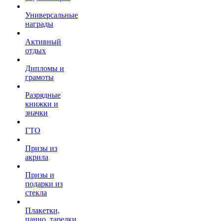
Универсальные
награды
Активный
отдых
Дипломы и
грамоты
Разрядные
книжки и
значки
ГТО
Призы из
акрила
Призы и
подарки из
стекла
Плакетки,
панно, тарелки