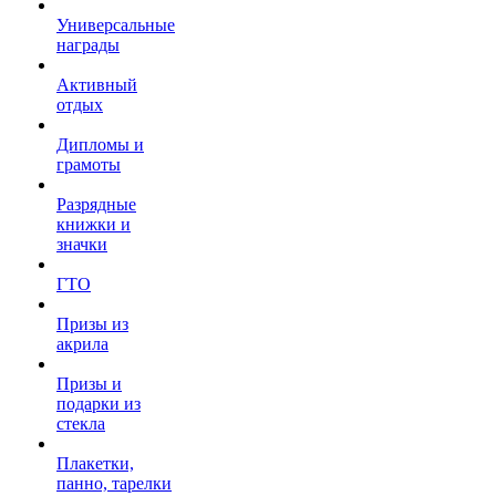
Универсальные
награды
Активный
отдых
Дипломы и
грамоты
Разрядные
книжки и
значки
ГТО
Призы из
акрила
Призы и
подарки из
стекла
Плакетки,
панно, тарелки