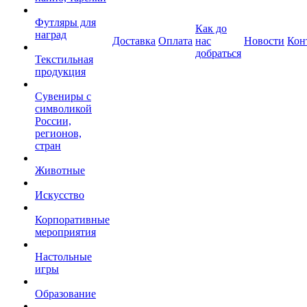
Футляры для
Как до
наград
Доставка
Оплата
нас
Новости
Кон
добраться
Текстильная
продукция
Сувениры с
символикой
России,
регионов,
стран
Животные
Искусство
Корпоративные
мероприятия
Настольные
игры
Образование