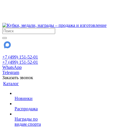
!!! Внимание !!!
6 и 7 августа - магазин работает до 18:00
15 августа - выходной
До сентября Воскресенье - выходной день.
+7 (499) 151-52-01
+7 (499) 151-52-01
WhatsApp
Telegram
Заказать звонок
Каталог
Новинки
Распродажа
Награды по
видам спорта