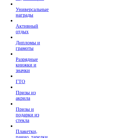
Универсальные
награды
Активный
отдых
Дипломы и
грамоты
Разрядные
книжки и
значки
ГТО
Призы из
акрила
Призы и
подарки из
стекла
Плакетки,
панно, тарелки