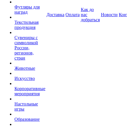
Футляры для
Как до
наград
Доставка
Оплата
нас
Новости
Кон
добраться
Текстильная
продукция
Сувениры с
символикой
России,
регионов,
стран
Животные
Искусство
Корпоративные
мероприятия
Настольные
игры
Образование