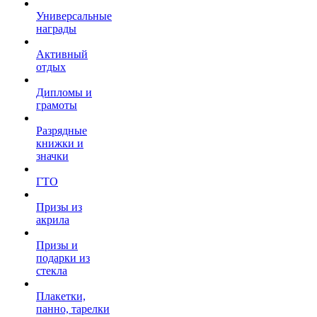
Универсальные
награды
Активный
отдых
Дипломы и
грамоты
Разрядные
книжки и
значки
ГТО
Призы из
акрила
Призы и
подарки из
стекла
Плакетки,
панно, тарелки