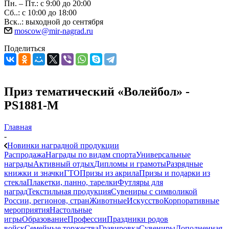
Пн. – Пт.: с 9:00 до 20:00
Сб..: с 10:00 до 18:00
Вск..: выходной до сентября
moscow@mir-nagrad.ru
Поделиться
Приз тематический «Волейбол» -
PS1881-M
Главная
-
Новинки наградной продукции
Распродажа
Награды по видам спорта
Универсальные
награды
Активный отдых
Дипломы и грамоты
Разрядные
книжки и значки
ГТО
Призы из акрила
Призы и подарки из
стекла
Плакетки, панно, тарелки
Футляры для
наград
Текстильная продукция
Сувениры с символикой
России, регионов, стран
Животные
Искусство
Корпоративные
мероприятия
Настольные
игры
Образование
Профессии
Праздники родов
войск
Семейные торжества
Гравировка
Сувениры
Дополненная