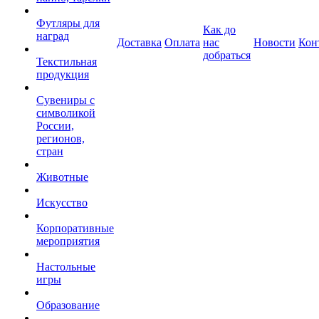
Футляры для
Как до
наград
Доставка
Оплата
нас
Новости
Кон
добраться
Текстильная
продукция
Сувениры с
символикой
России,
регионов,
стран
Животные
Искусство
Корпоративные
мероприятия
Настольные
игры
Образование