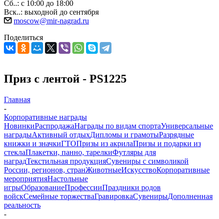
Сб..: с 10:00 до 18:00
Вск..: выходной до сентября
moscow@mir-nagrad.ru
Поделиться
Приз с лентой - PS1225
Главная
-
Корпоративные награды
Новинки
Распродажа
Награды по видам спорта
Универсальные
награды
Активный отдых
Дипломы и грамоты
Разрядные
книжки и значки
ГТО
Призы из акрила
Призы и подарки из
стекла
Плакетки, панно, тарелки
Футляры для
наград
Текстильная продукция
Сувениры с символикой
России, регионов, стран
Животные
Искусство
Корпоративные
мероприятия
Настольные
игры
Образование
Профессии
Праздники родов
войск
Семейные торжества
Гравировка
Сувениры
Дополненная
реальность
-