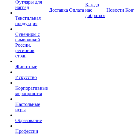
Футляры для
Как до
наград
Доставка
Оплата
нас
Новости
Кон
добраться
Текстильная
продукция
Сувениры с
символикой
России,
регионов,
стран
Животные
Искусство
Корпоративные
мероприятия
Настольные
игры
Образование
Профессии