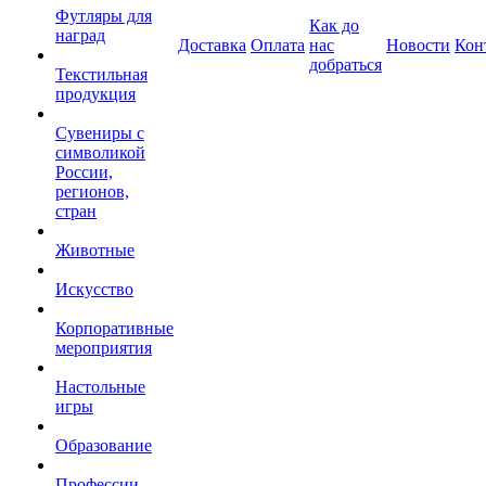
Футляры для
Как до
наград
Доставка
Оплата
нас
Новости
Кон
добраться
Текстильная
продукция
Сувениры с
символикой
России,
регионов,
стран
Животные
Искусство
Корпоративные
мероприятия
Настольные
игры
Образование
Профессии