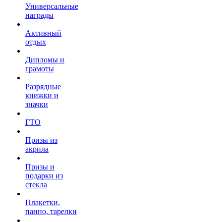
Универсальные
награды
Активный
отдых
Дипломы и
грамоты
Разрядные
книжки и
значки
ГТО
Призы из
акрила
Призы и
подарки из
стекла
Плакетки,
панно, тарелки