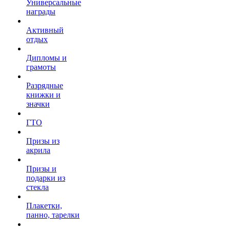
Универсальные
награды
Активный
отдых
Дипломы и
грамоты
Разрядные
книжки и
значки
ГТО
Призы из
акрила
Призы и
подарки из
стекла
Плакетки,
панно, тарелки