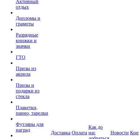
Активный
отдых
Дипломы и
грамоты
Разрядные
книжки и
значки
ГТО
Призы из
акрила
Призы и
подарки из
стекла
Плакетки,
панно, тарелки
Футляры для
Как до
наград
Доставка
Оплата
нас
Новости
Кон
добраться