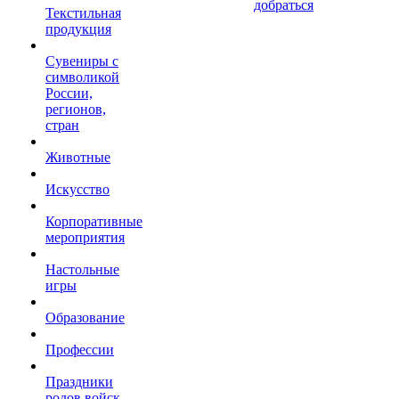
добраться
Текстильная
продукция
Сувениры с
символикой
России,
регионов,
стран
Животные
Искусство
Корпоративные
мероприятия
Настольные
игры
Образование
Профессии
Праздники
родов войск