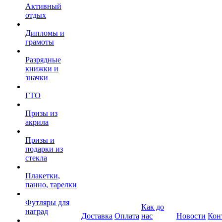
Активный
отдых
Дипломы и
грамоты
Разрядные
книжки и
значки
ГТО
Призы из
акрила
Призы и
подарки из
стекла
Плакетки,
панно, тарелки
Футляры для
Как до
наград
Доставка
Оплата
нас
Новости
Кон