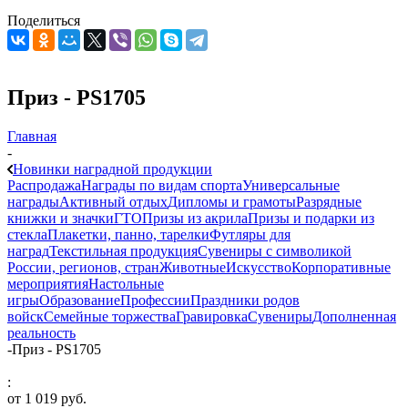
Поделиться
Приз - PS1705
Главная
-
Новинки наградной продукции
Распродажа
Награды по видам спорта
Универсальные
награды
Активный отдых
Дипломы и грамоты
Разрядные
книжки и значки
ГТО
Призы из акрила
Призы и подарки из
стекла
Плакетки, панно, тарелки
Футляры для
наград
Текстильная продукция
Сувениры с символикой
России, регионов, стран
Животные
Искусство
Корпоративные
мероприятия
Настольные
игры
Образование
Профессии
Праздники родов
войск
Семейные торжества
Гравировка
Сувениры
Дополненная
реальность
-
Приз - PS1705
:
от
1 019 руб.