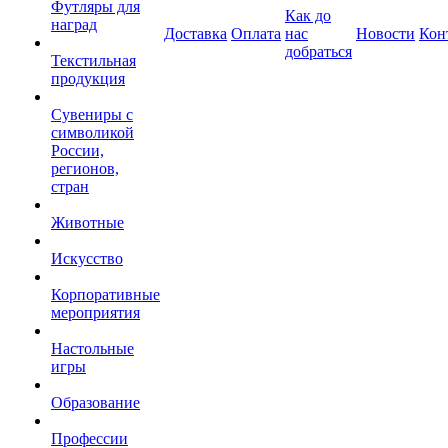
Футляры для
Как до
наград
Доставка
Оплата
нас
Новости
Кон
добраться
Текстильная
продукция
Сувениры с
символикой
России,
регионов,
стран
Животные
Искусство
Корпоративные
мероприятия
Настольные
игры
Образование
Профессии