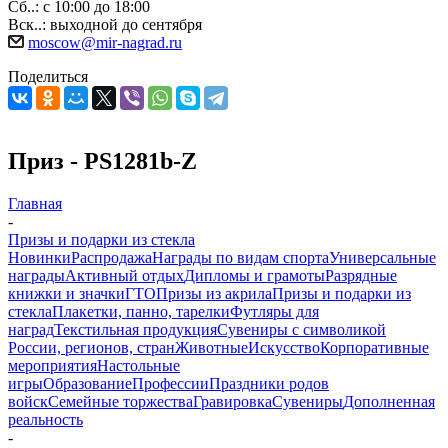
Сб..: с 10:00 до 18:00
Вск..: выходной до сентября
moscow@mir-nagrad.ru
Поделиться
Приз - PS1281b-Z
Главная
-
Призы и подарки из стекла
Новинки
Распродажа
Награды по видам спорта
Универсальные
награды
Активный отдых
Дипломы и грамоты
Разрядные
книжки и значки
ГТО
Призы из акрила
Призы и подарки из
стекла
Плакетки, панно, тарелки
Футляры для
наград
Текстильная продукция
Сувениры с символикой
России, регионов, стран
Животные
Искусство
Корпоративные
мероприятия
Настольные
игры
Образование
Профессии
Праздники родов
войск
Семейные торжества
Гравировка
Сувениры
Дополненная
реальность
-