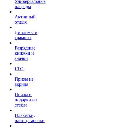
Универсальные
награды
Активный
отдых
Дипломы и
грамоты
Разрядные
книжки и
значки
ГТО
Призы из
акрила
Призы и
подарки из
стекла
Плакетки,
панно, тарелки