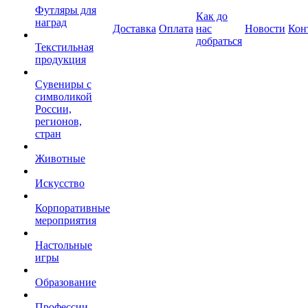
Футляры для
Как до
наград
Доставка
Оплата
нас
Новости
Кон
добраться
Текстильная
продукция
Сувениры с
символикой
России,
регионов,
стран
Животные
Искусство
Корпоративные
мероприятия
Настольные
игры
Образование
Профессии