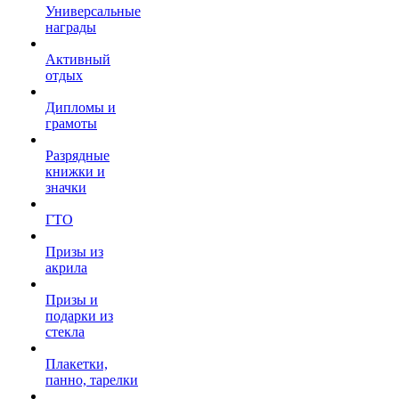
Универсальные
награды
Активный
отдых
Дипломы и
грамоты
Разрядные
книжки и
значки
ГТО
Призы из
акрила
Призы и
подарки из
стекла
Плакетки,
панно, тарелки