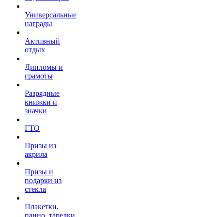
Универсальные
награды
Активный
отдых
Дипломы и
грамоты
Разрядные
книжки и
значки
ГТО
Призы из
акрила
Призы и
подарки из
стекла
Плакетки,
панно, тарелки