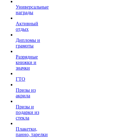
Универсальные
награды
Активный
отдых
Дипломы и
грамоты
Разрядные
книжки и
значки
ГТО
Призы из
акрила
Призы и
подарки из
стекла
Плакетки,
панно, тарелки