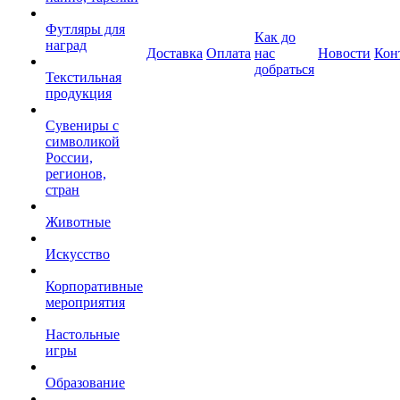
Футляры для
Как до
наград
Доставка
Оплата
нас
Новости
Кон
добраться
Текстильная
продукция
Сувениры с
символикой
России,
регионов,
стран
Животные
Искусство
Корпоративные
мероприятия
Настольные
игры
Образование