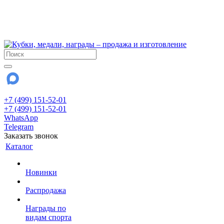
!!! Внимание !!!
6 и 7 августа - магазин работает до 18:00
15 августа - выходной
До сентября Воскресенье - выходной день.
+7 (499) 151-52-01
+7 (499) 151-52-01
WhatsApp
Telegram
Заказать звонок
Каталог
Новинки
Распродажа
Награды по
видам спорта