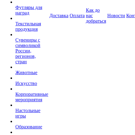
Футляры для
Как до
наград
Доставка
Оплата
нас
Новости
Кон
добраться
Текстильная
продукция
Сувениры с
символикой
России,
регионов,
стран
Животные
Искусство
Корпоративные
мероприятия
Настольные
игры
Образование