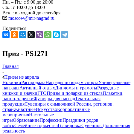
Пн. – Пт.: с 9:00 до 20:00
Сб..: с 10:00 до 18:00
Вск..: выходной до сентября
moscow@mir-nagrad.ru
Поделиться
Приз - PS1271
Главная
-
Призы из акрила
Новинки
Распродажа
Награды по видам спорта
Универсальные
награды
Активный отдых
Дипломы и грамоты
Разрядные
книжки и значки
ГТО
Призы и подарки из стекла
Плакетки,
панно, тарелки
Футляры для наград
Текстильная
продукция
Сувениры с символикой России, регионов,
стран
Животные
Искусство
Корпоративные
мероприятия
Настольные
игры
Образование
Профессии
Праздники родов
войск
Семейные торжества
Гравировка
Сувениры
Дополненная
реальность