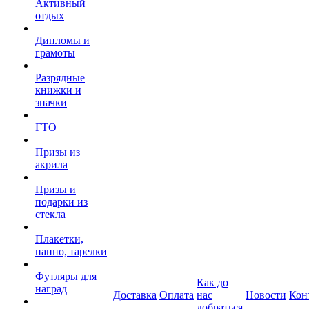
Активный
отдых
Дипломы и
грамоты
Разрядные
книжки и
значки
ГТО
Призы из
акрила
Призы и
подарки из
стекла
Плакетки,
панно, тарелки
Футляры для
Как до
наград
Доставка
Оплата
нас
Новости
Кон
добраться