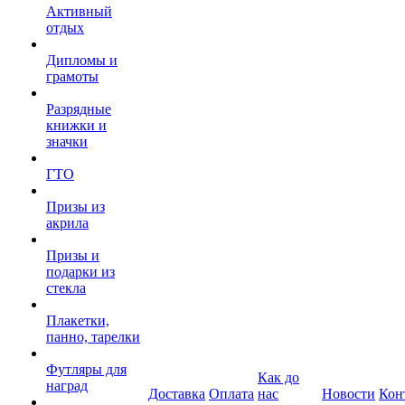
Активный
отдых
Дипломы и
грамоты
Разрядные
книжки и
значки
ГТО
Призы из
акрила
Призы и
подарки из
стекла
Плакетки,
панно, тарелки
Футляры для
Как до
наград
Доставка
Оплата
нас
Новости
Кон