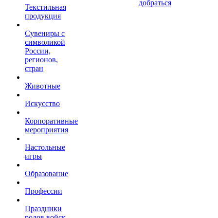
добраться
Текстильная
продукция
Сувениры с
символикой
России,
регионов,
стран
Животные
Искусство
Корпоративные
мероприятия
Настольные
игры
Образование
Профессии
Праздники
родов войск