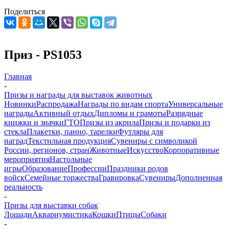
Поделиться
Приз - PS1053
Главная
-
Призы и награды для выставок животных
Новинки
Распродажа
Награды по видам спорта
Универсальные
награды
Активный отдых
Дипломы и грамоты
Разрядные
книжки и значки
ГТО
Призы из акрила
Призы и подарки из
стекла
Плакетки, панно, тарелки
Футляры для
наград
Текстильная продукция
Сувениры с символикой
России, регионов, стран
Животные
Искусство
Корпоративные
мероприятия
Настольные
игры
Образование
Профессии
Праздники родов
войск
Семейные торжества
Гравировка
Сувениры
Дополненная
реальность
-
Призы для выставки собак
Лошади
Аквариумистика
Кошки
Птицы
Собаки
-