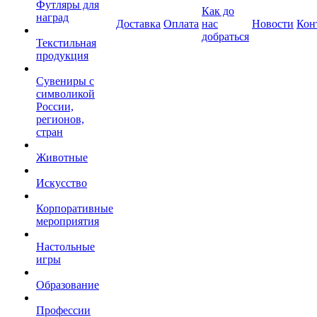
Футляры для
Как до
наград
Доставка
Оплата
нас
Новости
Кон
добраться
Текстильная
продукция
Сувениры с
символикой
России,
регионов,
стран
Животные
Искусство
Корпоративные
мероприятия
Настольные
игры
Образование
Профессии