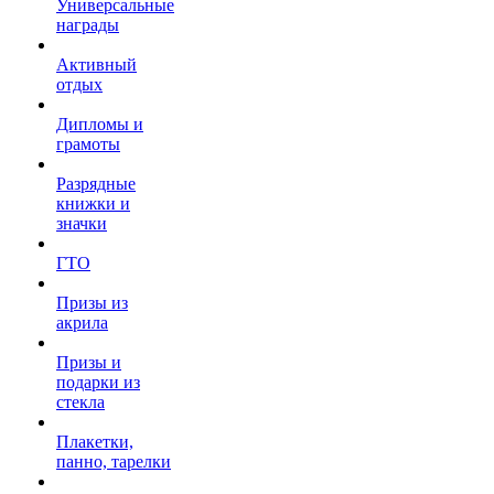
Универсальные
награды
Активный
отдых
Дипломы и
грамоты
Разрядные
книжки и
значки
ГТО
Призы из
акрила
Призы и
подарки из
стекла
Плакетки,
панно, тарелки