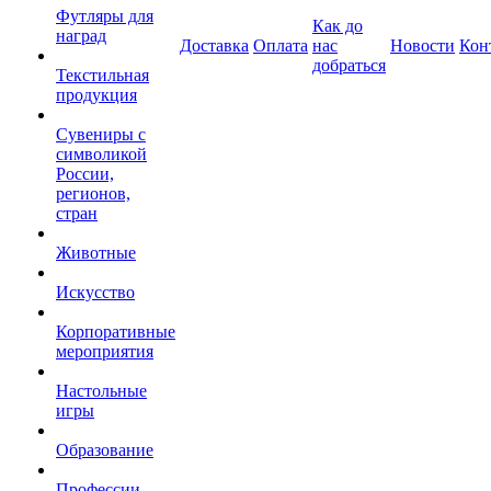
Футляры для
Как до
наград
Доставка
Оплата
нас
Новости
Кон
добраться
Текстильная
продукция
Сувениры с
символикой
России,
регионов,
стран
Животные
Искусство
Корпоративные
мероприятия
Настольные
игры
Образование
Профессии