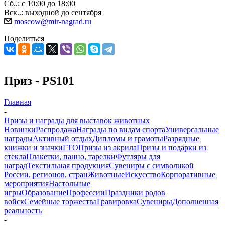
Сб..: с 10:00 до 18:00
Вск..: выходной до сентября
moscow@mir-nagrad.ru
Поделиться
Приз - PS101
Главная
-
Призы и награды для выставок животных
Новинки
Распродажа
Награды по видам спорта
Универсальные
награды
Активный отдых
Дипломы и грамоты
Разрядные
книжки и значки
ГТО
Призы из акрила
Призы и подарки из
стекла
Плакетки, панно, тарелки
Футляры для
наград
Текстильная продукция
Сувениры с символикой
России, регионов, стран
Животные
Искусство
Корпоративные
мероприятия
Настольные
игры
Образование
Профессии
Праздники родов
войск
Семейные торжества
Гравировка
Сувениры
Дополненная
реальность
-