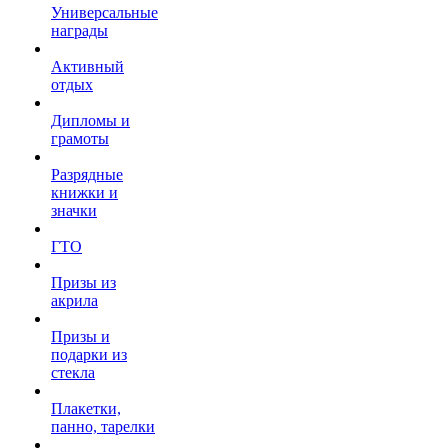
Универсальные
награды
Активный
отдых
Дипломы и
грамоты
Разрядные
книжки и
значки
ГТО
Призы из
акрила
Призы и
подарки из
стекла
Плакетки,
панно, тарелки