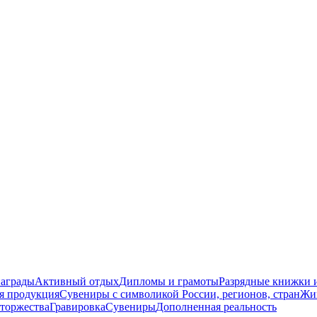
награды
Активный отдых
Дипломы и грамоты
Разрядные книжки и
я продукция
Сувениры с символикой России, регионов, стран
Жи
торжества
Гравировка
Сувениры
Дополненная реальность