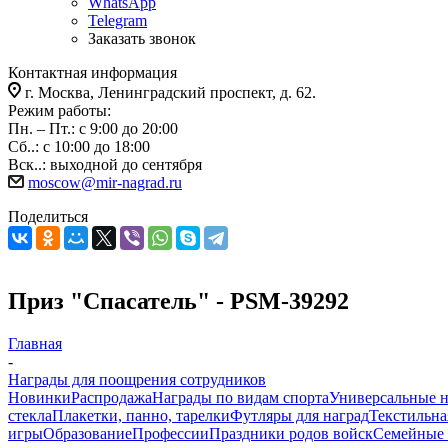
WhatsApp
Telegram
Заказать звонок
Контактная информация
г. Москва, Ленинградский проспект, д. 62.
Режим работы:
Пн. – Пт.: с 9:00 до 20:00
Сб..: с 10:00 до 18:00
Вск..: выходной до сентября
moscow@mir-nagrad.ru
Поделиться
Приз "Спасатель" - PSM-39292
Главная
-
Награды для поощрения сотрудников
Новинки
Распродажа
Награды по видам спорта
Универсальные 
стекла
Плакетки, панно, тарелки
Футляры для наград
Текстильна
игры
Образование
Профессии
Праздники родов войск
Семейные 