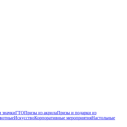
 значки
ГТО
Призы из акрила
Призы и подарки из
вотные
Искусство
Корпоративные мероприятия
Настольные