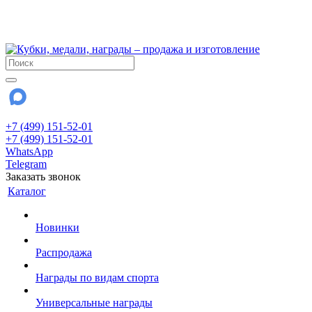
!!! Внимание !!!
28 июля и 3 августа - магазин работает до 18:00
До сентября Воскресенье - выходной день.
+7 (499) 151-52-01
+7 (499) 151-52-01
WhatsApp
Telegram
Заказать звонок
Каталог
Новинки
Распродажа
Награды по видам спорта
Универсальные награды