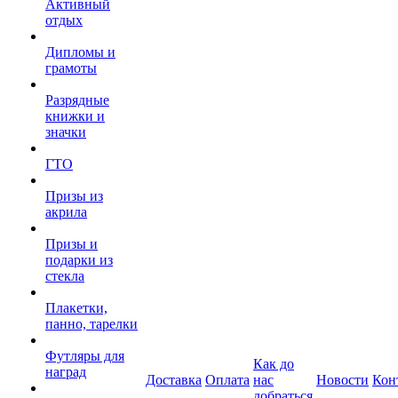
Активный
отдых
Дипломы и
грамоты
Разрядные
книжки и
значки
ГТО
Призы из
акрила
Призы и
подарки из
стекла
Плакетки,
панно, тарелки
Футляры для
Как до
наград
Доставка
Оплата
нас
Новости
Кон
добраться