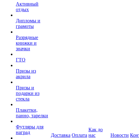
Активный
отдых
Дипломы и
грамоты
Разрядные
книжки и
значки
ГТО
Призы из
акрила
Призы и
подарки из
стекла
Плакетки,
панно, тарелки
Футляры для
Как до
наград
Доставка
Оплата
нас
Новости
Кон