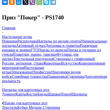
Приз "Покер" - PS1740
Главная
-
Настольные игры
Новинки
Распродажа
Награды по видам спорта
Универсальные
награды
Активный отдых
Дипломы и грамоты
Разрядные
книжки и значки
ГТО
Призы из акрила
Призы и подарки из
стекла
Плакетки, панно, тарелки
Футляры для
наград
Текстильная продукция
Сувениры с символикой
России, регионов, стран
Животные
Искусство
Корпоративные
мероприятия
Настольные
игры
Образование
Профессии
Праздники родов
войск
Семейные торжества
Гравировка
Сувениры
Дополненная
реальность
-
Награды для карточных игр
Домино
Карты
Кости
Нарды
Шашки
Покер
Шахматы
-
Призы для карточных игр
Текстиль
Кубки
Медали
Сувениры