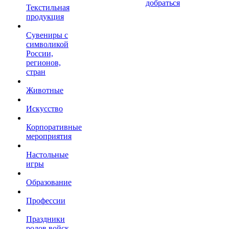
добраться
Текстильная
продукция
Сувениры с
символикой
России,
регионов,
стран
Животные
Искусство
Корпоративные
мероприятия
Настольные
игры
Образование
Профессии
Праздники
родов войск