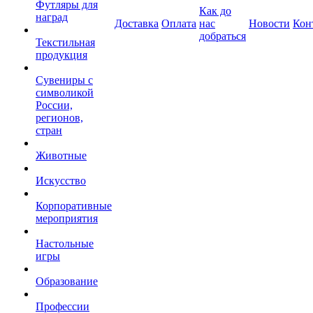
Футляры для
Как до
наград
Доставка
Оплата
нас
Новости
Кон
добраться
Текстильная
продукция
Сувениры с
символикой
России,
регионов,
стран
Животные
Искусство
Корпоративные
мероприятия
Настольные
игры
Образование
Профессии