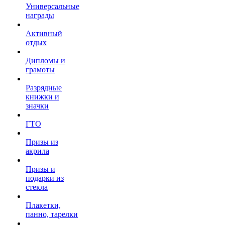
Универсальные
награды
Активный
отдых
Дипломы и
грамоты
Разрядные
книжки и
значки
ГТО
Призы из
акрила
Призы и
подарки из
стекла
Плакетки,
панно, тарелки