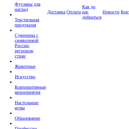
Футляры для
Как до
наград
Доставка
Оплата
нас
Новости
Кон
добраться
Текстильная
продукция
Сувениры с
символикой
России,
регионов,
стран
Животные
Искусство
Корпоративные
мероприятия
Настольные
игры
Образование
Профессии