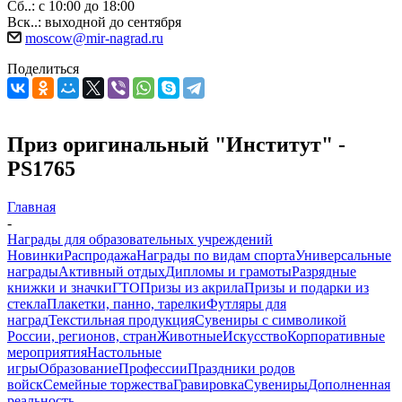
Сб..: с 10:00 до 18:00
Вск..: выходной до сентября
moscow@mir-nagrad.ru
Поделиться
Приз оригинальный "Институт" -
PS1765
Главная
-
Награды для образовательных учреждений
Новинки
Распродажа
Награды по видам спорта
Универсальные
награды
Активный отдых
Дипломы и грамоты
Разрядные
книжки и значки
ГТО
Призы из акрила
Призы и подарки из
стекла
Плакетки, панно, тарелки
Футляры для
наград
Текстильная продукция
Сувениры с символикой
России, регионов, стран
Животные
Искусство
Корпоративные
мероприятия
Настольные
игры
Образование
Профессии
Праздники родов
войск
Семейные торжества
Гравировка
Сувениры
Дополненная
реальность