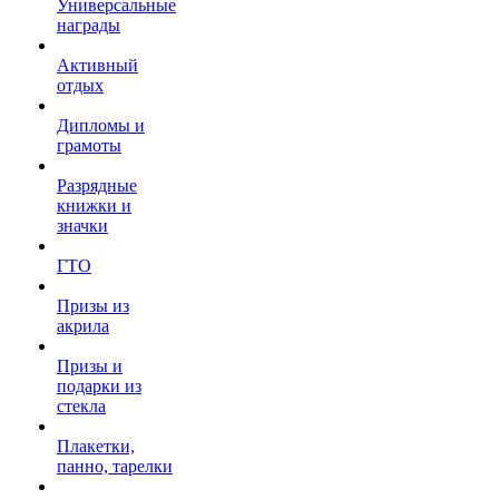
Универсальные
награды
Активный
отдых
Дипломы и
грамоты
Разрядные
книжки и
значки
ГТО
Призы из
акрила
Призы и
подарки из
стекла
Плакетки,
панно, тарелки