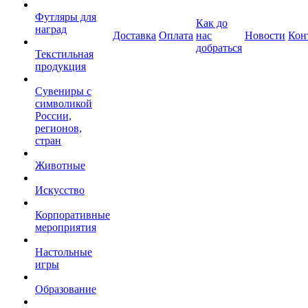
Футляры для
Как до
наград
Доставка
Оплата
нас
Новости
Кон
добраться
Текстильная
продукция
Сувениры с
символикой
России,
регионов,
стран
Животные
Искусство
Корпоративные
мероприятия
Настольные
игры
Образование