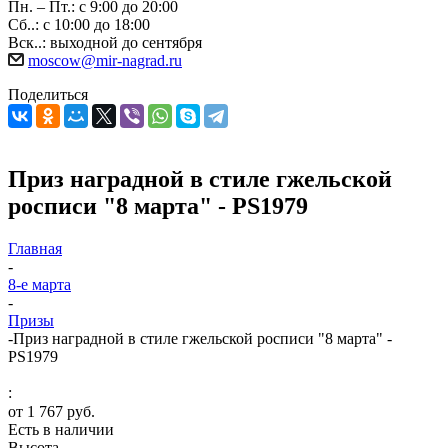
Пн. – Пт.: с 9:00 до 20:00
Сб..: с 10:00 до 18:00
Вск..: выходной до сентября
moscow@mir-nagrad.ru
Поделиться
Приз наградной в стиле гжельской
росписи "8 марта" - PS1979
Главная
-
8-е марта
-
Призы
-
Приз наградной в стиле гжельской росписи "8 марта" -
PS1979
:
от
1 767 руб.
Есть в наличии
Высота