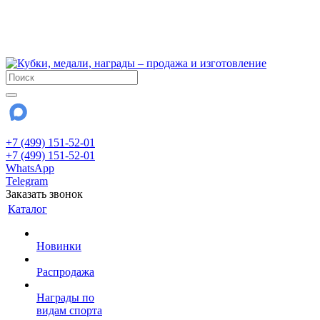
!!! Внимание !!!
6 и 7 августа - магазин работает до 18:00
15 августа - выходной
До сентября Воскресенье - выходной день.
+7 (499) 151-52-01
+7 (499) 151-52-01
WhatsApp
Telegram
Заказать звонок
Каталог
Новинки
Распродажа
Награды по
видам спорта