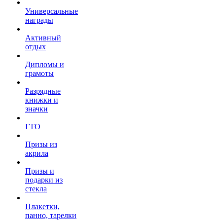
Универсальные
награды
Активный
отдых
Дипломы и
грамоты
Разрядные
книжки и
значки
ГТО
Призы из
акрила
Призы и
подарки из
стекла
Плакетки,
панно, тарелки