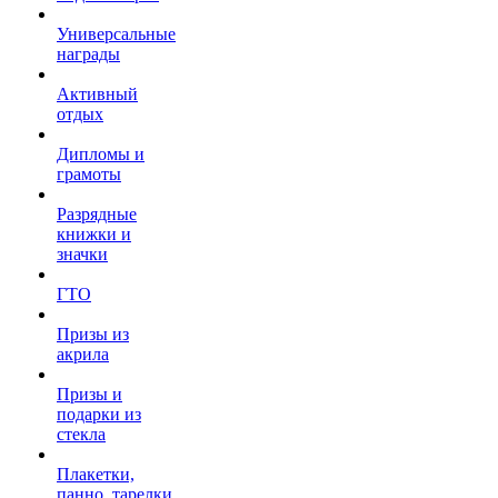
Универсальные
награды
Активный
отдых
Дипломы и
грамоты
Разрядные
книжки и
значки
ГТО
Призы из
акрила
Призы и
подарки из
стекла
Плакетки,
панно, тарелки