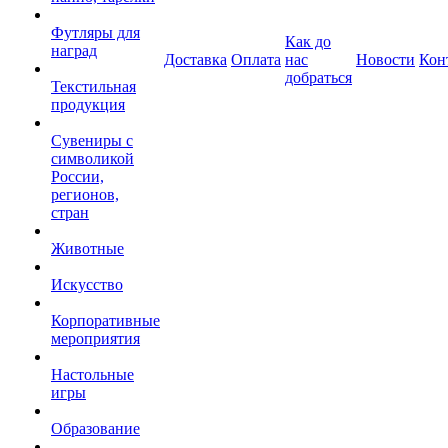
Футляры для
Как до
наград
Доставка
Оплата
нас
Новости
Кон
добраться
Текстильная
продукция
Сувениры с
символикой
России,
регионов,
стран
Животные
Искусство
Корпоративные
мероприятия
Настольные
игры
Образование