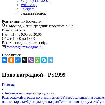
+7 (499) 151-52-01
WhatsApp
Telegram
Заказать звонок
Контактная информация
г. Москва, Ленинградский проспект, д. 62.
Режим работы:
Пн. – Пт.: с 9:00 до 20:00
Сб..: с 10:00 до 18:00
Вск..: выходной до сентября
moscow@mir-nagrad.ru
Поделиться
Приз наградной - PS1999
Главная
-
Новинки наградной продукции
Распродажа
Награды по видам спорта
Универсальные награды
А
панно, тарелки
Футляры для наград
Текстильная продукция
Суве