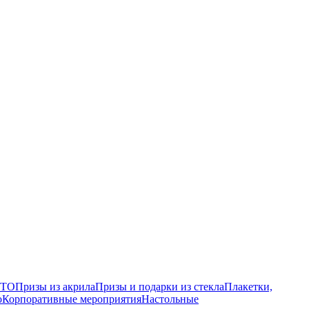
ГТО
Призы из акрила
Призы и подарки из стекла
Плакетки,
о
Корпоративные мероприятия
Настольные