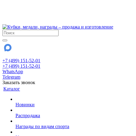
!!! Внимание !!!
6 и 7 августа - магазин работает до 18:00
15 августа - выходной
До сентября Воскресенье - выходной день.
+7 (499) 151-52-01
+7 (499) 151-52-01
WhatsApp
Telegram
Заказать звонок
Каталог
Новинки
Распродажа
Награды по видам спорта