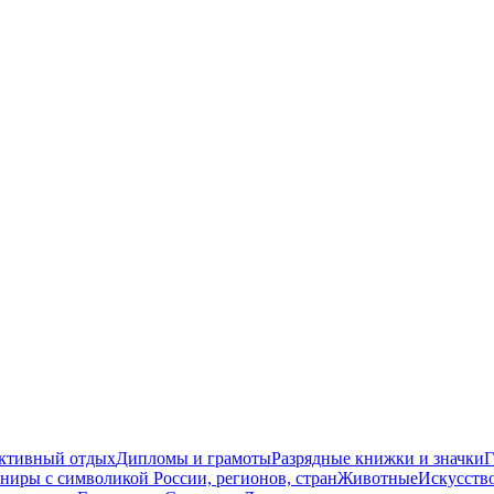
ктивный отдых
Дипломы и грамоты
Разрядные книжки и значки
ниры с символикой России, регионов, стран
Животные
Искусств